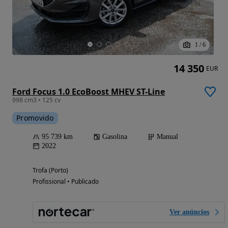
1
/
6
14 350
EUR
Ford Focus 1.0 EcoBoost MHEV ST-Line
998 cm3 • 125 cv
Promovido
95 739 km
Gasolina
Manual
2022
Trofa (Porto)
Profissional • Publicado
Ver anúncios