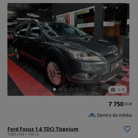
1
/
6
7 750
EUR
Dentro da média
Ford Focus 1.6 TDCi Titanium
1560 cm3 • 109 cv