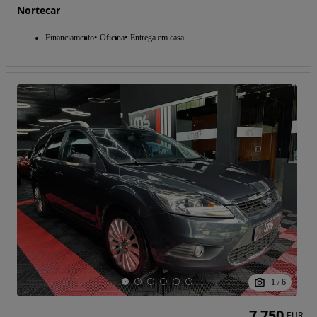
Nortecar
Financiamento
Oficina
Entrega em casa
1
/
6
7 750
EUR