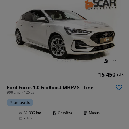
1
/
6
15 450
EUR
Ford Focus 1.0 EcoBoost MHEV ST-Line
998 cm3 • 125 cv
Promovido
82 306 km
Gasolina
Manual
2023