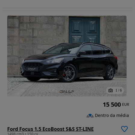
1
/
6
15 500
EUR
Dentro da média
Ford Focus 1.5 EcoBoost S&S ST-LINE
1498 cm3 • 150 cv