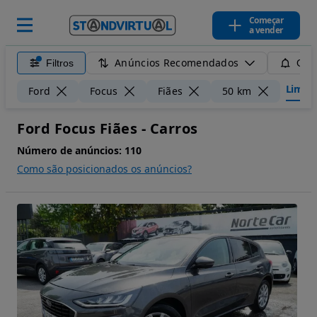
Começar
a vender
Anúncios Recomendados
Filtros
Guar
Limpar 
Ford
Focus
Fiães
50 km
Ford Focus Fiães - Carros
Número de anúncios:
110
Como são posicionados os anúncios?