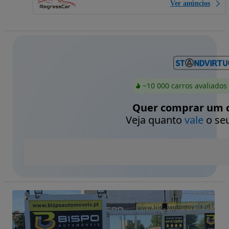
Ver anúncios
~10 000 carros avaliados
Quer comprar um c
Veja quanto
vale
o seu