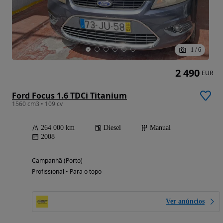
1
/
6
2 490
EUR
Ford Focus 1.6 TDCi Titanium
1560 cm3 • 109 cv
264 000 km
Diesel
Manual
2008
Campanhã (Porto)
Profissional • Para o topo
Ver anúncios