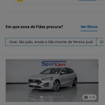
Em que zona de Fiães procura?
Ver filtros
Ovar, São João, Arada e São Vicente de Pereira Jusã
Sã
1
/
6