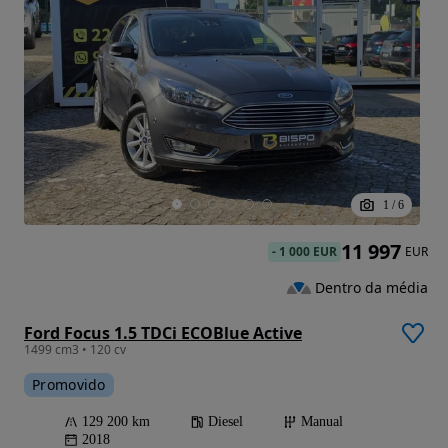
1
/
6
11 997
-
1 000 EUR
EUR
Dentro da média
Ford Focus 1.5 TDCi ECOBlue Active
1499 cm3 • 120 cv
Promovido
129 200 km
Diesel
Manual
2018