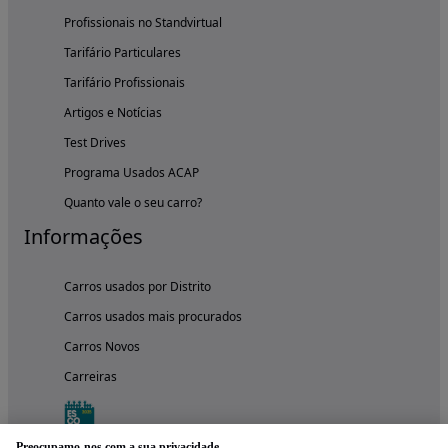
Profissionais no Standvirtual
Tarifário Particulares
Tarifário Profissionais
Artigos e Notícias
Test Drives
Programa Usados ACAP
Quanto vale o seu carro?
Informações
Carros usados por Distrito
Carros usados mais procurados
Carros Novos
Carreiras
Preocupamo-nos com a sua privacidade