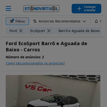
Começar
a vender
Anúncios Recomendados
Filtros
Guar
Ford
EcoSport
Barrô e Aguada de Baixo
Ford EcoSport Barrô e Aguada de
Baixo - Carros
Número de anúncios:
2
Como são posicionados os anúncios?