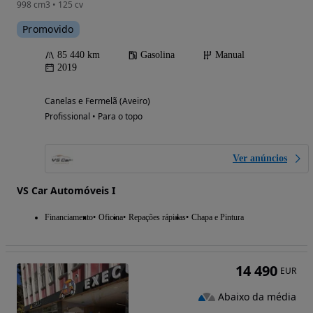
998 cm3 • 125 cv
Promovido
85 440 km
Gasolina
Manual
2019
Canelas e Fermelã (Aveiro)
Profissional • Para o topo
Ver anúncios
VS Car Automóveis I
Financiamento
Oficina
Repações rápidas
Chapa e Pintura
14 490
EUR
Abaixo da média