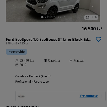
1
/
6
16 500
EUR
Ford EcoSport 1.0 EcoBoost ST-Line Black Edition
998 cm3 • 125 cv
Promovido
85 440 km
Gasolina
Manual
2019
Canelas e Fermelã (Aveiro)
Profissional • Para o topo
Ver anúncios
VS Car Automóveis I