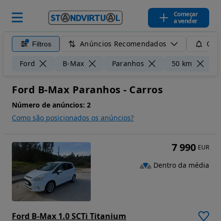
Começar
a vender
Anúncios Recomendados
Filtros
Guar
L
Ford
B-Max
Paranhos
50 km
Ford B-Max Paranhos - Carros
Número de anúncios:
2
Como são posicionados os anúncios?
7 990
EUR
Dentro da média
Ford B-Max 1.0 SCTi Titanium