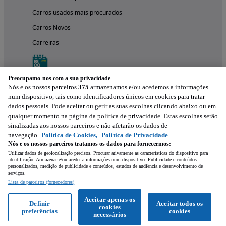
Carros usados mais procurados
Carros Novos
Carreiras
Preocupamo-nos com a sua privacidade
Nós e os nossos parceiros
375
armazenamos e/ou acedemos a informações
num dispositivo, tais como identificadores únicos em cookies para tratar
dados pessoais. Pode aceitar ou gerir as suas escolhas clicando abaixo ou em
qualquer momento na página da política de privacidade. Estas escolhas serão
sinalizadas aos nossos parceiros e não afetarão os dados de
navegação.
Política de Cookies,
Política de Privacidade
Nós e os nossos parceiros tratamos os dados para fornecermos:
Experimenta a aplicação
Utilizar dados de geolocalização precisos. Procurar ativamente as características do dispositivo para
identificação. Armazenar e/ou aceder a informações num dispositivo. Publicidade e conteúdos
personalizados, medição de publicidade e conteúdos, estudos de audiência e desenvolvimento de
serviços.
Lista de parceiros (fornecedores)
Aceitar apenas os
Definir
Aceitar todos os
cookies
preferências
cookies
necessários