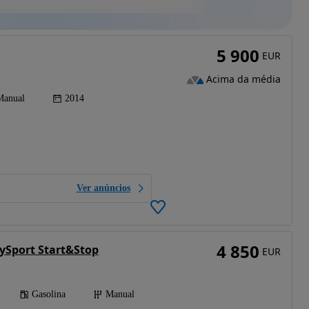
5 900
EUR
Acima da média
Manual
2014
Ver anúncios
4 850
tySport Start&Stop
EUR
Gasolina
Manual