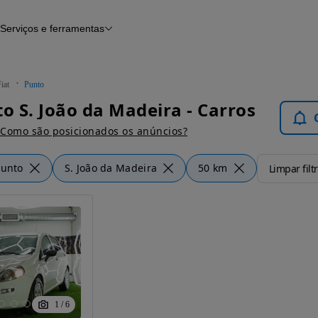
Serviços e ferramentas
Financiamento
Avaliar o meu carro
iamento
Serviço de check-up
Histórico do veículo
iat
Punto
Notícias e artigos
to S. João da Madeira - Carros
Como são posicionados os anúncios?
Punto
S. João da Madeira
50 km
Limpar filt
1
/
6