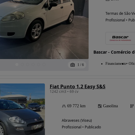
Termas de São Vi
Profissional • Pub
Bascar - Comércio 
Financiamento
Ofic
1
/
6
Fiat Punto 1.2 Easy S&S
1242 cm3 • 69 cv
69 772 km
Gasolina
Abraveses (Viseu)
Profissional • Publicado