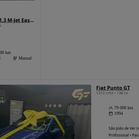
Fiat Punto 1.3 M-Jet Easy S&S
v
000 km
l
Manual
Fiat Punto GT
1372 cm3 • 136 cv
79 000 km
1994
São João de Ver (
Profissional • Par