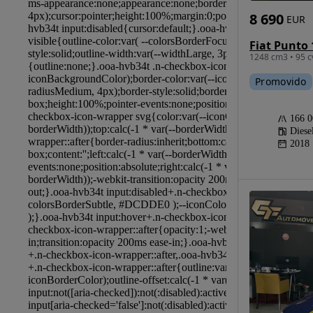
8 690
EUR
1248 cm3 • 95 c
Promovido
166 
Diese
2018