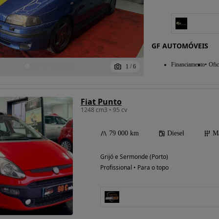
Possibilidade de
GF AUTOMÓVEIS
financiamento
Financiamento
Ofic
1
/
6
Fiat Punto
1248 cm3 • 95 cv
79 000 km
Diesel
M
Grijó e Sermonde (Porto)
Profissional • Para o topo