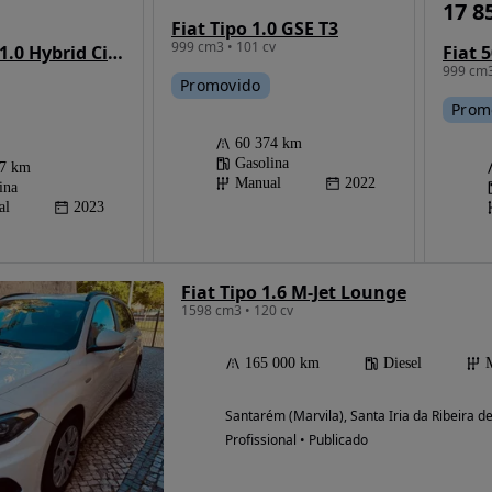
17 8
Fiat Tipo 1.0 GSE T3
999 cm3 • 101 cv
Fiat Panda 1.0 Hybrid City Life
999 cm3
Promovido
Prom
60 374 km
Gasolina
17 km
Manual
2022
ina
al
2023
Fiat Tipo 1.6 M-Jet Lounge
1598 cm3 • 120 cv
165 000 km
Diesel
Santarém (Marvila), Santa Iria da Ribeira 
Profissional • Publicado