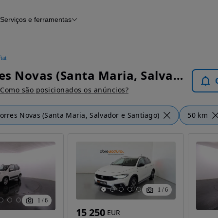
Serviços e ferramentas
Financiamento
Avaliar o meu carro
iamento
Serviço de check-up
Histórico do veículo
iat
Notícias e artigos
Fiat Torres Novas (Santa Maria, Salvador e Santiago) - Carros
Como são posicionados os anúncios?
orres Novas (Santa Maria, Salvador e Santiago)
50 km
1
/
6
1
/
6
15 250
EUR