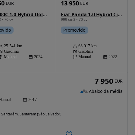
50
13 950
EUR
EUR
Fiat 500C 1.0 Hybrid Dolcevita
Fiat Panda 1.0 Hybrid City Life
 • 70 cv
999 cm3 • 70 cv
ovido
Promovido
25 541 km
63 917 km
Gasolina
Gasolina
Manual
2024
Manual
2022
7 950
EUR
Abaixo da média
Manual
2017
de Santarém, Santarém (São Salvador) e (Santarém)