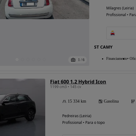
Milagres (Leiria)
Profissional • Par
ST CAMY
Financiamento
Ofic
1
/
6
Fiat 600 1.2 Hybrid Icon
1199 cm3 • 145 cv
15 334 km
Gasolina
Pedreiras (Leiria)
Profissional • Para o topo