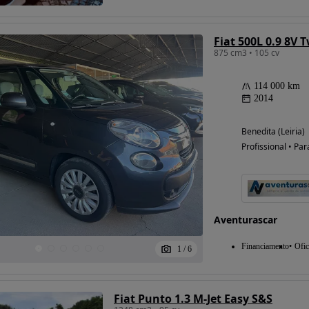
Fiat 500L 0.9 8V 
875 cm3 • 105 cv
Possibilidade de
financiamento
114 000 km
2014
Benedita (Leiria)
Profissional • Par
Aventurascar
Financiamento
Ofic
1
/
6
Fiat Punto 1.3 M-Jet Easy S&S