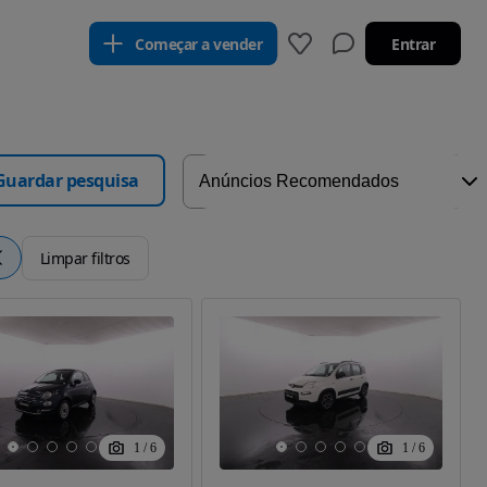
Começar a vender
Entrar
Guardar pesquisa
Limpar filtros
1
/
6
1
/
6