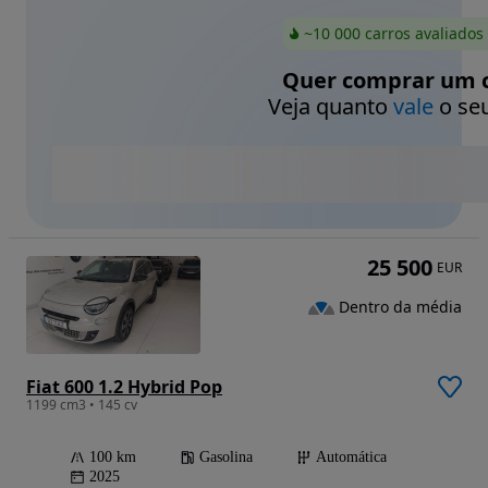
~10 000 carros avaliados
Quer comprar um c
Veja quanto
vale
o seu
25 500
EUR
Dentro da média
Fiat 600 1.2 Hybrid Pop
1199 cm3 • 145 cv
100 km
Gasolina
Automática
2025