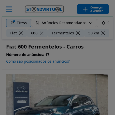
Começar
a vender
Anúncios Recomendados
Filtros
Guar
Li
Fiat
600
Fermentelos
50 km
Fiat 600 Fermentelos - Carros
Número de anúncios:
17
Como são posicionados os anúncios?