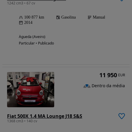
1242 cm3 • 67 cv
100 877 km
Gasolina
Manual
2014
Águeda (Aveiro)
Particular • Publicado
11 950
EUR
Dentro da média
Fiat 500X 1.4 MA Lounge J18 S&S
1368 cm3 • 140 cv