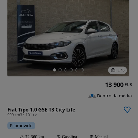
1
/
6
13 900
EUR
Dentro da média
Fiat Tipo 1.0 GSE T3 City Life
999 cm3 • 101 cv
Promovido
72 360 km
Gasolina
Manual