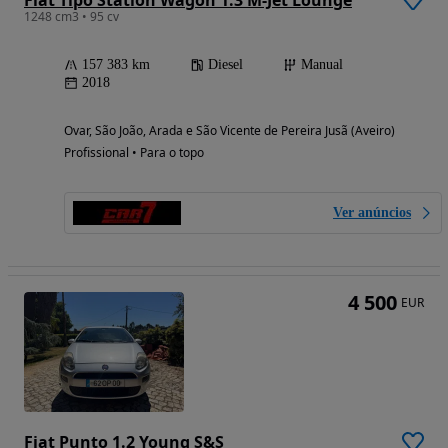
Fiat Tipo Station Wagon 1.3 M-Jet Lounge
1248 cm3 • 95 cv
157 383 km
Diesel
Manual
2018
Ovar, São João, Arada e São Vicente de Pereira Jusã (Aveiro)
Profissional • Para o topo
Ver anúncios
4 500
EUR
Fiat Punto 1.2 Young S&S