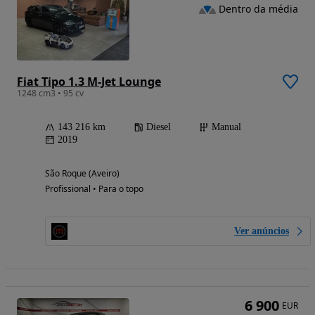
Dentro da média
Fiat Tipo 1.3 M-Jet Lounge
1248 cm3 • 95 cv
143 216 km
Diesel
Manual
2019
São Roque (Aveiro)
Profissional • Para o topo
Ver anúncios
6 900
EUR