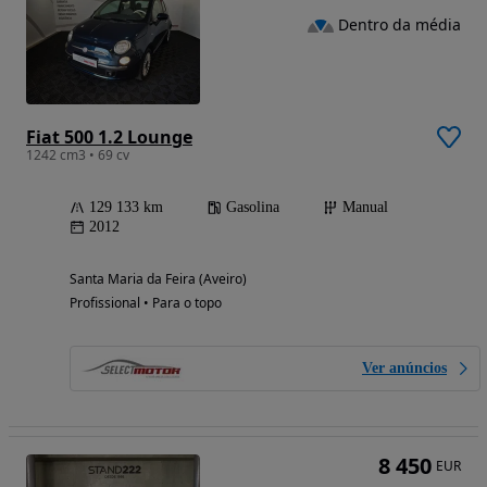
Dentro da média
Fiat 500 1.2 Lounge
1242 cm3 • 69 cv
129 133 km
Gasolina
Manual
2012
Santa Maria da Feira (Aveiro)
Profissional • Para o topo
Ver anúncios
8 450
EUR