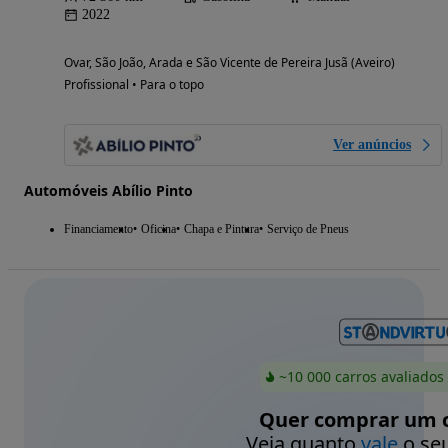
2022
Ovar, São João, Arada e São Vicente de Pereira Jusã (Aveiro)
Profissional • Para o topo
Ver anúncios
Automóveis Abílio Pinto
Financiamento
Oficina
Chapa e Pintura
Serviço de Pneus
~10 000 carros avaliados
Quer comprar um c
Veja quanto
vale
o seu