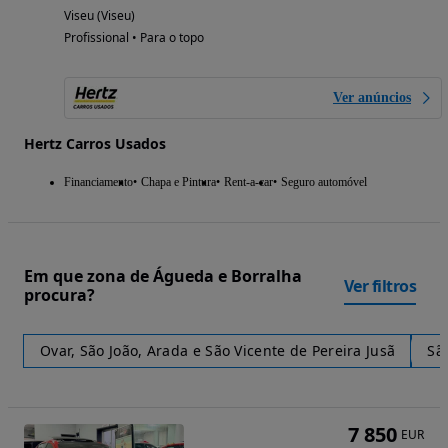
Viseu (Viseu)
Profissional • Para o topo
Ver anúncios
Hertz Carros Usados
Financiamento
Chapa e Pintura
Rent-a-car
Seguro automóvel
Em que zona de Águeda e Borralha
Ver filtros
procura?
Ovar, São João, Arada e São Vicente de Pereira Jusã
Sã
7 850
EUR