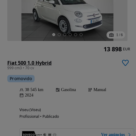
1
/
6
13 898
EUR
Fiat 500 1.0 Hybrid
999 cm3 • 70 cv
Promovido
38 545 km
Gasolina
Manual
2024
Viseu (Viseu)
Profissional • Publicado
Ver anúncios