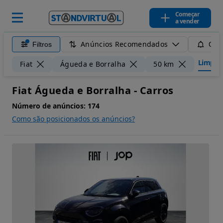
Começar
a vender
Anúncios Recomendados
Filtros
Guar
Limpar f
Fiat
Águeda e Borralha
50 km
Fiat Águeda e Borralha - Carros
Número de anúncios:
174
Como são posicionados os anúncios?