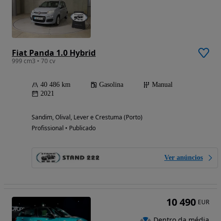
Fiat Panda 1.0 Hybrid
999 cm3 • 70 cv
40 486 km
Gasolina
Manual
2021
Sandim, Olival, Lever e Crestuma (Porto)
Profissional • Publicado
Ver anúncios
10 490
EUR
Dentro da média