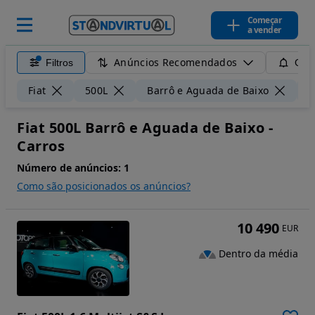
Começar
a vender
Anúncios Recomendados
Filtros
Guar
Fiat
500L
Barrô e Aguada de Baixo
5
Fiat 500L Barrô e Aguada de Baixo -
Carros
Número de anúncios:
1
Como são posicionados os anúncios?
10 490
EUR
Dentro da média