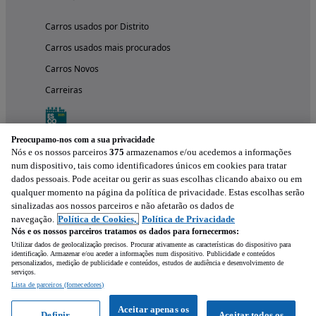
Carros usados por Distrito
Carros usados mais procurados
Carros Novos
Carreiras
Preocupamo-nos com a sua privacidade
Nós e os nossos parceiros
375
armazenamos e/ou acedemos a informações
num dispositivo, tais como identificadores únicos em cookies para tratar
dados pessoais. Pode aceitar ou gerir as suas escolhas clicando abaixo ou em
qualquer momento na página da política de privacidade. Estas escolhas serão
sinalizadas aos nossos parceiros e não afetarão os dados de
navegação.
Política de Cookies,
Política de Privacidade
Nós e os nossos parceiros tratamos os dados para fornecermos:
Experimenta a aplicação
Utilizar dados de geolocalização precisos. Procurar ativamente as características do dispositivo para
identificação. Armazenar e/ou aceder a informações num dispositivo. Publicidade e conteúdos
personalizados, medição de publicidade e conteúdos, estudos de audiência e desenvolvimento de
serviços.
Lista de parceiros (fornecedores)
Aceitar apenas os
Definir
Aceitar todos os