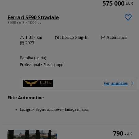
575 000
EUR
Ferrari SF90 Stradale
3990 cm3 • 1000 cv
1 317 km
Híbrido Plug-In
Automática
2023
Batalha (Leiria)
Profissional • Para o topo
Ver anúncios
Elite Automotive
Lavagem
Seguro automóvel
Entrega em casa
790
EUR