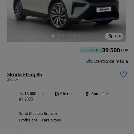
1
/
6
39 500
-
3 000 EUR
EUR
Dentro da média
Skoda Elroq 85
286 cv
16 000 km
Elétrico
Automática
2025
Sertã (Castelo Branco)
Profissional • Para o topo