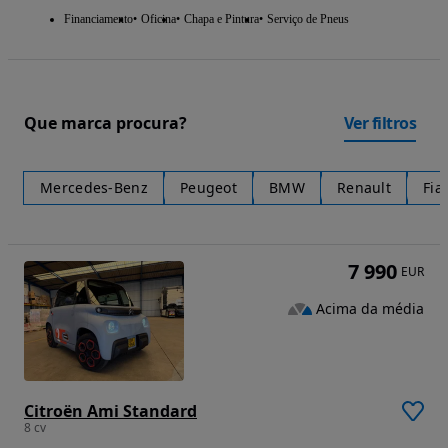
Financiamento
Oficina
Chapa e Pintura
Serviço de Pneus
Que marca procura?
Ver filtros
Mercedes-Benz
Peugeot
BMW
Renault
Fia
7 990
EUR
Acima da média
Citroën Ami Standard
8 cv