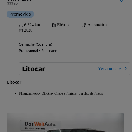
333 cv
Promovido
6 324 km
Elétrico
Automática
2026
Cernache (Coimbra)
Profissional • Publicado
Ver anúncios
Litocar
Financiamento
Oficina
Chapa e Pintura
Serviço de Pneus