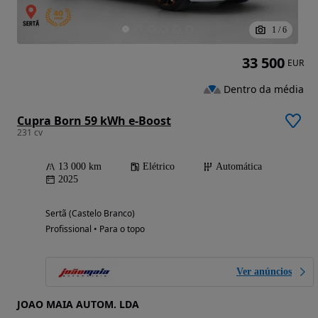
1
/
6
33 500
EUR
Dentro da média
Cupra Born 59 kWh e-Boost
231 cv
13 000 km
Elétrico
Automática
2025
Sertã (Castelo Branco)
Profissional • Para o topo
Ver anúncios
JOAO MAIA AUTOM. LDA