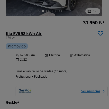
1
/
6
31 950
EUR
Kia EV6 58 kWh Air
170 cv
Promovido
67 583 km
Elétrico
Automática
2022
Eiras e São Paulo de Frades (Coimbra)
Profissional • Publicado
Ver anúncios
GesMo+