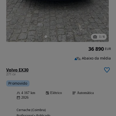
1
/
6
36 890
EUR
Abaixo da média
Volvo EX30
271 cv
Promovido
4 167 km
Elétrico
Automática
2026
Cernache (Coimbra)
Profissional • Publicado