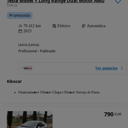
Tesla Model Y Long Range Dual Motor AWD
514 cv
Promovido
79 412 km
Elétrico
Automática
2023
Leiria (Leiria)
Profissional • Publicado
Ver anúncios
Kikocar
Financiamento
Oficina
Chapa e Pintura
Serviço de Pneus
790
EUR