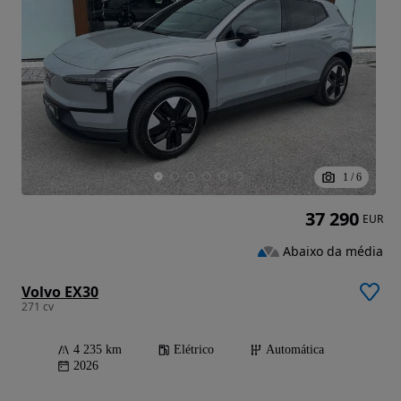
1
/
6
37 290
EUR
Abaixo da média
Volvo EX30
271 cv
4 235 km
Elétrico
Automática
2026