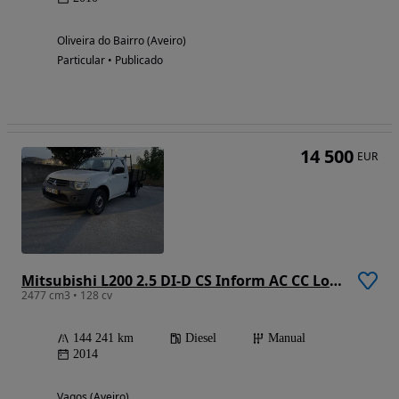
Oliveira do Bairro (Aveiro)
Particular • Publicado
14 500
EUR
Mitsubishi L200 2.5 DI-D CS Inform AC CC Low Rider 2WD
2477 cm3 • 128 cv
144 241 km
Diesel
Manual
2014
Vagos (Aveiro)