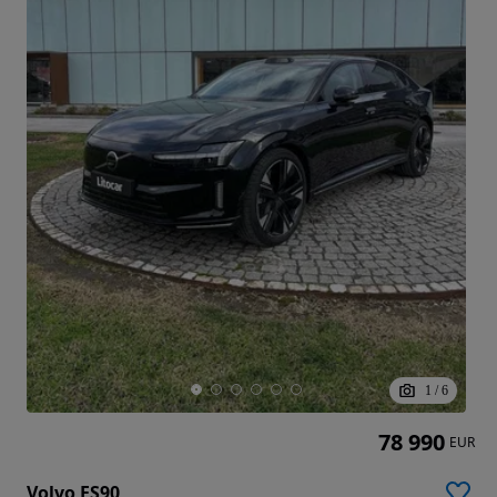
1
/
6
78 990
EUR
Volvo ES90