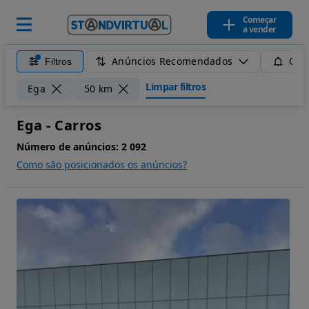
Começar
a vender
Anúncios Recomendados
Filtros
Guar
Limpar filtros
Ega
50 km
Ega - Carros
Número de anúncios:
2 092
Como são posicionados os anúncios?