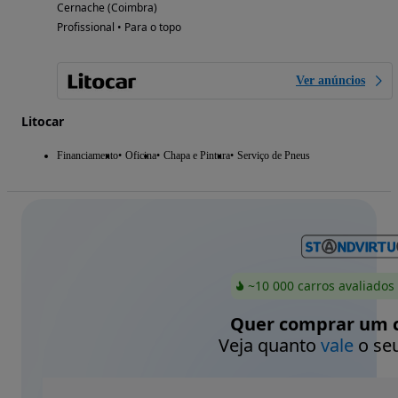
Cernache (Coimbra)
Profissional • Para o topo
Ver anúncios
Litocar
Financiamento
Oficina
Chapa e Pintura
Serviço de Pneus
~10 000 carros avaliados
Quer comprar um c
Veja quanto
vale
o seu