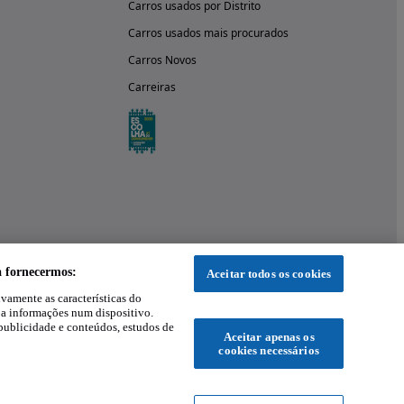
Carros usados por Distrito
Carros usados mais procurados
Carros Novos
Carreiras
a fornecermos:
Aceitar todos os cookies
ivamente as características do
 a informações num dispositivo.
publicidade e conteúdos, estudos de
Aceitar apenas os
cookies necessários