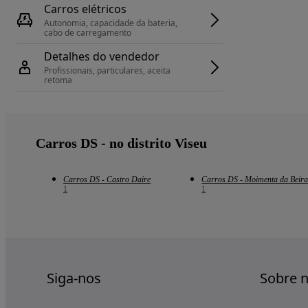
Carros elétricos
Autonomia, capacidade da bateria, 
cabo de carregamento
Detalhes do vendedor
Profissionais, particulares, aceita 
retoma
Carros DS - no distrito Viseu
Carros DS - Castro Daire
Carros DS - Moimenta da Beir
1
1
Siga-nos
Sobre 