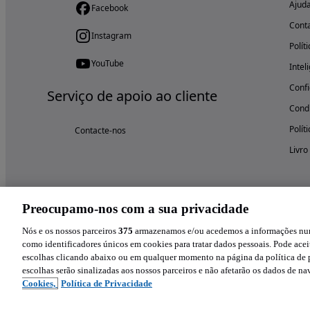
Ajud
Facebook
Cont
Instagram
Polít
YouTube
Intel
Confi
Serviço de apoio ao cliente
Condi
Polít
Contacte-nos
Livro
Preocupamo-nos com a sua privacidade
Nós e os nossos parceiros
375
armazenamos e/ou acedemos a informações num 
como identificadores únicos em cookies para tratar dados pessoais. Pode aceit
escolhas clicando abaixo ou em qualquer momento na página da política de p
escolhas serão sinalizadas aos nossos parceiros e não afetarão os dados de n
Cookies,
Política de Privacidade