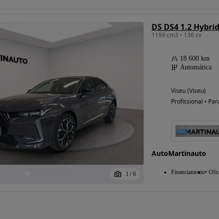
DS DS4 1.2 Hybrid
1199 cm3 • 136 cv
Possibilidade de
financiamento
18 600 km
Automática
Viseu (Viseu)
Profissional • Par
AutoMartinauto
Financiamento
Ofic
1
/
6