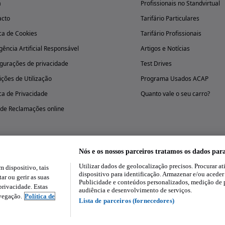
a
Profissionais no Standvirtual
acto
Tarifário Particulares
ica de Cookies
Tarifário Profissionais
igência Artificial Responsável
Artigos e Notícias
gurações de privacidade
Test Drives
ções de Utilização
Programa Usados ACAP
ica de Privacidade
Quanto vale o seu carro?
 de Reclamações online
Nós e os nossos parceiros tratamos os dados par
Utilizar dados de geolocalização precisos. Procurar at
dispositivo, tais
Experimenta a aplicação
dispositivo para identificação. Armazenar e/ou aceder
ar ou gerir as suas
Publicidade e conteúdos personalizados, medição de 
rivacidade. Estas
audiência e desenvolvimento de serviços.
avegação.
Política de
Lista de parceiros (fornecedores)