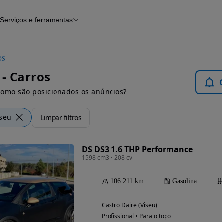
Serviços e ferramentas
Financiamento
Avaliar o meu carro
iamento
Serviço de check-up
Histórico do veículo
DS
Notícias e artigos
 - Carros
omo são posicionados os anúncios?
iseu
Limpar filtros
DS DS3 1.6 THP Performance
1598 cm3 • 208 cv
106 211 km
Gasolina
Castro Daire (Viseu)
Profissional • Para o topo