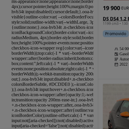
19 900
EUR
1199 cm3 • 130 
Promovido
54 0
Gasol
Autom
2022