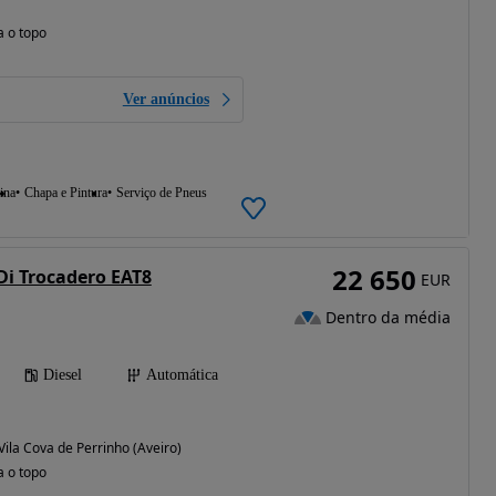
a o topo
Ver anúncios
ina
Chapa e Pintura
Serviço de Pneus
22 650
Di Trocadero EAT8
EUR
Dentro da média
Diesel
Automática
 Vila Cova de Perrinho (Aveiro)
a o topo