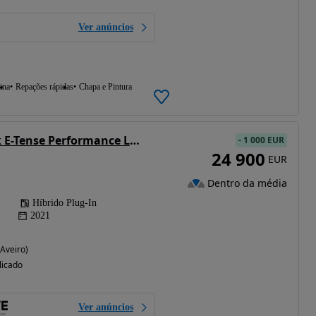
Ver anúncios
ina
Repações rápidas
Chapa e Pintura
DS DS7 Crossback E-Tense Performance Line+ EAT8
-
1 000 EUR
24 900
EUR
Dentro da média
Híbrido Plug-In
2021
(Aveiro)
licado
Ver anúncios