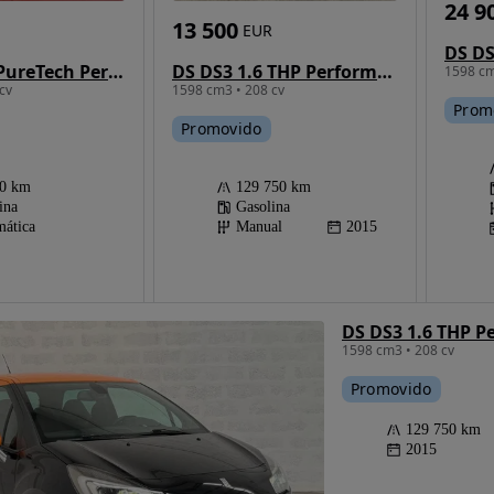
24 9
13 500
EUR
DS DS4 1.2 PureTech Performance Line EAT8
DS DS3 1.6 THP Performance
1598 cm
cv
1598 cm3 • 208 cv
Prom
Promovido
00 km
129 750 km
ina
Gasolina
ática
Manual
2015
DS DS3 1.6 THP P
1598 cm3 • 208 cv
Promovido
129 750 km
2015