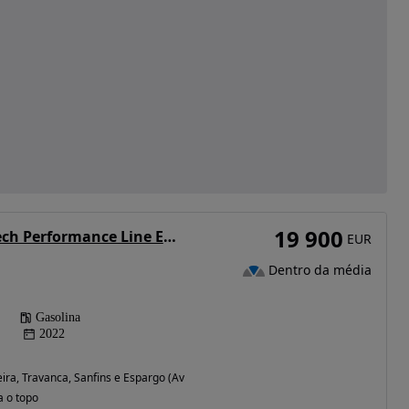
19 900
DS DS4 1.2 PureTech Performance Line EAT8
EUR
Dentro da média
Gasolina
2022
ira, Travanca, Sanfins e Espargo (Aveiro)
a o topo