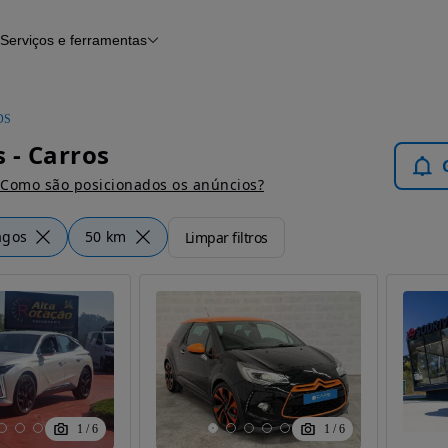
Serviços e ferramentas
Financiamento
Avaliar o meu carro
iamento
Serviço de check-up
Histórico do veículo
DS
Notícias e artigos
 - Carros
Como são posicionados os anúncios?
agos
50 km
Limpar filtros
1
/
6
1
/
6