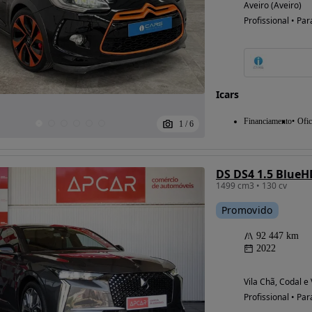
Aveiro (Aveiro)
Profissional • Par
Possibilidade de
financiamento
Icars
Financiamento
Ofic
1
/
6
DS DS4 1.5 BlueH
1499 cm3 • 130 cv
Promovido
92 447 km
2022
Vila Chã, Codal e
Profissional • Par