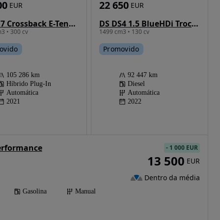
00
22 650
EUR
EUR
DS DS7 Crossback E-Tense Performance Line+ EAT8
DS DS4 1.5 BlueHDi Trocadero EAT8
3 • 300 cv
1499 cm3 • 130 cv
ovido
Promovido
105 286 km
92 447 km
Híbrido Plug-In
Diesel
Automática
Automática
2021
2022
erformance
-
1 000 EUR
13 500
EUR
Dentro da média
Gasolina
Manual