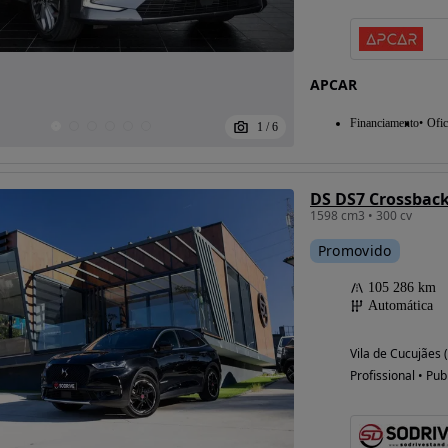
APCAR
Financiamento
Ofic
1
/
6
1598 cm3 • 300 cv
Promovido
105 286 km
Automática
Vila de Cucujães 
Profissional • Pub