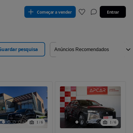
Começar a vender
Entrar
Guardar pesquisa
1
/
6
1
/
6