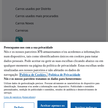
Carros usados por Distrito
Carros usados mais procurados
Carros Novos
Carreiras
Preocupamo-nos com a sua privacidade
Nós e os nossos parceiros
375
armazenamos e/ou acedemos a informações
num dispositivo, tais como identificadores únicos em cookies para tratar
dados pessoais. Pode aceitar ou gerir as suas escolhas clicando abaixo ou em
qualquer momento na página da política de privacidade. Estas escolhas serão
sinalizadas aos nossos parceiros e não afetarão os dados de
navegação.
Política de Cookies,
Política de Privacidade
Nós e os nossos parceiros tratamos os dados para fornecermos:
Experimenta a aplicação
Utilizar dados de geolocalização precisos. Procurar ativamente as características do dispositivo para
identificação. Armazenar e/ou aceder a informações num dispositivo. Publicidade e conteúdos
personalizados, medição de publicidade e conteúdos, estudos de audiência e desenvolvimento de
serviços.
Lista de parceiros (fornecedores)
Aceitar apenas os
Definir
Aceitar todos os