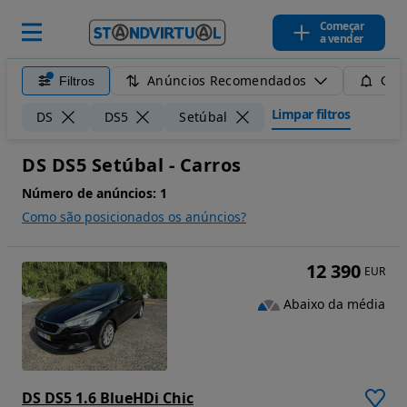
Começar
a vender
Anúncios Recomendados
Filtros
Guar
Limpar filtros
DS
DS5
Setúbal
DS DS5 Setúbal - Carros
Número de anúncios:
1
Como são posicionados os anúncios?
12 390
EUR
Abaixo da média
DS DS5 1.6 BlueHDi Chic