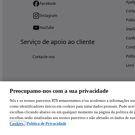
Ajud
Facebook
Cont
Instagram
Polít
YouTube
Intel
Confi
Serviço de apoio ao cliente
Condi
Polít
Contacte-nos
Livro
Preocupamo-nos com a sua privacidade
Nós e os nossos parceiros
375
armazenamos e/ou acedemos a informações num 
como identificadores únicos em cookies para tratar dados pessoais. Pode aceit
escolhas clicando abaixo ou em qualquer momento na página da política de p
escolhas serão sinalizadas aos nossos parceiros e não afetarão os dados de n
Cookies,
Política de Privacidade