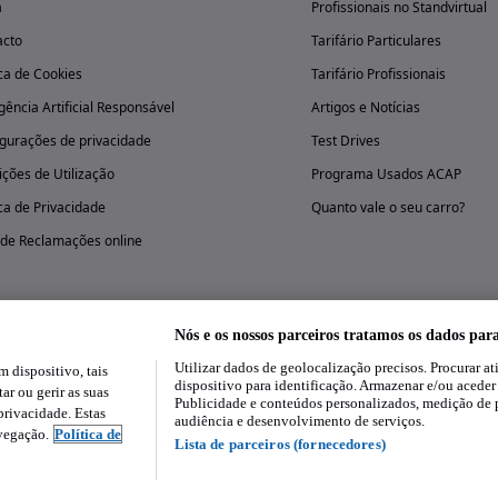
a
Profissionais no Standvirtual
acto
Tarifário Particulares
ica de Cookies
Tarifário Profissionais
igência Artificial Responsável
Artigos e Notícias
gurações de privacidade
Test Drives
ções de Utilização
Programa Usados ACAP
ica de Privacidade
Quanto vale o seu carro?
 de Reclamações online
Nós e os nossos parceiros tratamos os dados par
Utilizar dados de geolocalização precisos. Procurar at
dispositivo, tais
Experimenta a aplicação
dispositivo para identificação. Armazenar e/ou aceder
ar ou gerir as suas
Publicidade e conteúdos personalizados, medição de 
rivacidade. Estas
audiência e desenvolvimento de serviços.
avegação.
Política de
Lista de parceiros (fornecedores)