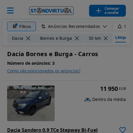
Começar
a vender
Anúncios Recomendados
Filtros
Guar
Limpar fi
Dacia
Bornes e Burga
50 km
Dacia Bornes e Burga - Carros
Número de anúncios:
3
Como são posicionados os anúncios?
11 950
EUR
Dentro da média
Dacia Sandero 0.9 TCe Stepway Bi-Fuel