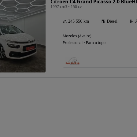
Citroën C4 Grand Picasso 2.0 BlueH
1997 cm3 • 150 cv
245 556 km
Diesel
Mozelos (Aveiro)
Profissional • Para o topo