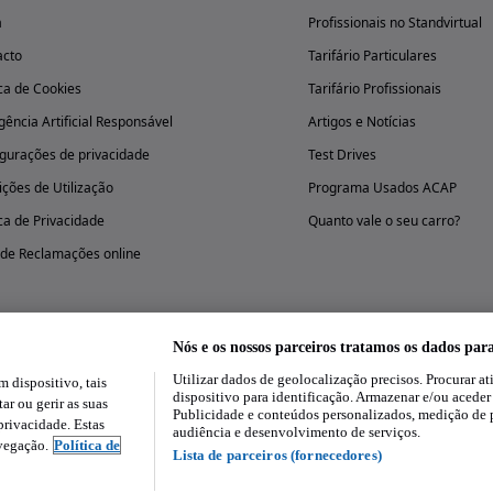
a
Profissionais no Standvirtual
acto
Tarifário Particulares
ica de Cookies
Tarifário Profissionais
igência Artificial Responsável
Artigos e Notícias
gurações de privacidade
Test Drives
ções de Utilização
Programa Usados ACAP
ica de Privacidade
Quanto vale o seu carro?
 de Reclamações online
Nós e os nossos parceiros tratamos os dados par
Utilizar dados de geolocalização precisos. Procurar at
dispositivo, tais
Experimenta a aplicação
dispositivo para identificação. Armazenar e/ou aceder
ar ou gerir as suas
Publicidade e conteúdos personalizados, medição de 
rivacidade. Estas
audiência e desenvolvimento de serviços.
avegação.
Política de
Lista de parceiros (fornecedores)