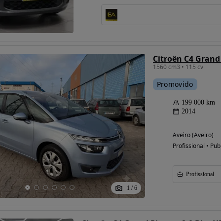
Possibilidade de
financiamento
1560 cm3 • 115 cv
Promovido
199 000 km
2014
Aveiro (Aveiro)
Profissional • Pub
Profissional
1
/
6