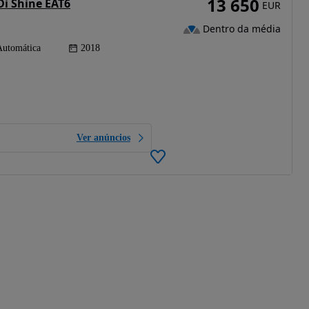
13 650
Di Shine EAT6
EUR
Dentro da média
Automática
2018
Ver anúncios