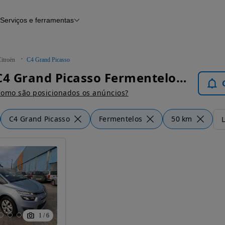
Serviços e ferramentas
Financiamento
Avaliar o meu carro
iamento
Serviço de check-up
Histórico do veículo
itroën
C4 Grand Picasso
Notícias e artigos
Citroën C4 Grand Picasso Fermentelos - Carros
omo são posicionados os anúncios?
C4 Grand Picasso
Fermentelos
50 km
L
1
/
6