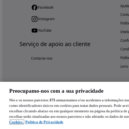
Ajud
Facebook
Cont
Instagram
Polít
YouTube
Intel
Confi
Serviço de apoio ao cliente
Condi
Polít
Contacte-nos
Livro
Preocupamo-nos com a sua privacidade
Nós e os nossos parceiros
375
armazenamos e/ou acedemos a informações num 
como identificadores únicos em cookies para tratar dados pessoais. Pode aceit
escolhas clicando abaixo ou em qualquer momento na página da política de p
escolhas serão sinalizadas aos nossos parceiros e não afetarão os dados de n
Cookies,
Política de Privacidade