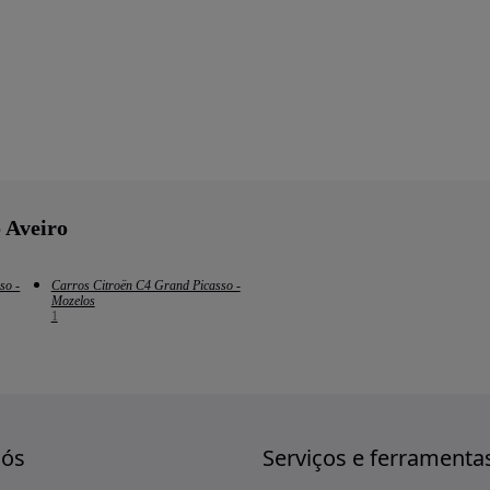
o Aveiro
so -
Carros Citroën C4 Grand Picasso -
Mozelos
1
nós
Serviços e ferramenta