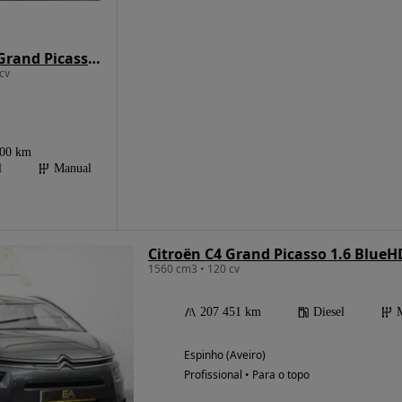
Citroën C4 Grand Picasso 1.6 e-HDi Exclusive
cv
000 km
l
Manual
Citroën C4 Grand Picasso 1.6 BlueH
1560 cm3 • 120 cv
207 451 km
Diesel
Espinho (Aveiro)
Profissional • Para o topo