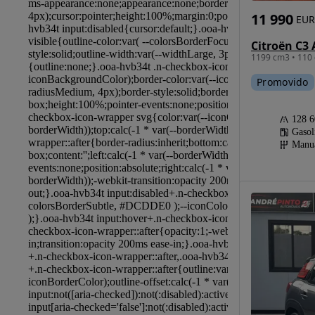
11 990
EUR
1199 cm3 • 110 
Promovido
128 
Gasol
Manu