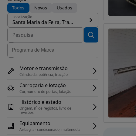
Todos
Novos
Usados
Localização
Santa Maria da Feira, Travanca, Sanfins e Espargo, concelho Santa Maria da Feira
Motor e transmissão
Cilindrada, potência, tracção
Carroçaria e lotação
Cor, número de portas, lotação
Histórico e estado
Origem, n˚ de registos, livro de 
revisões
Equipamento
Airbag, ar condicionado, multimedia