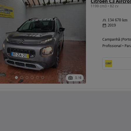
Citroën C3 Aircro
1199 cm3 • 82 cv
134 670 km
2019
Campanhã (Porto
Profissional • Par
1
/
6