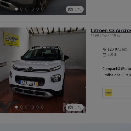
1
/
6
Citroën C3 Aircro
1199 cm3 • 110 cv
123 071 km
2018
Campanhã (Porto
Profissional • Par
1
/
6