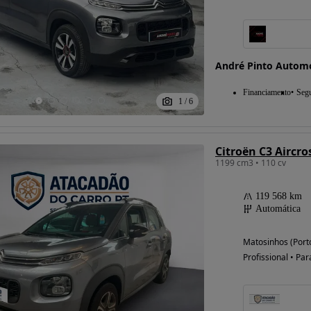
Possibilidade de
André Pinto Autom
financiamento
Financiamento
Seg
1
/
6
Citroën C3 Aircro
1199 cm3 • 110 cv
119 568 km
Automática
Matosinhos (Port
Profissional • Par