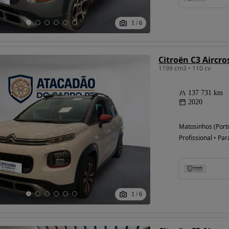
1
/
6
Citroën C3 Aircro
1199 cm3 • 110 cv
137 731 km
2020
Matosinhos (Port
Profissional • Par
1
/
6