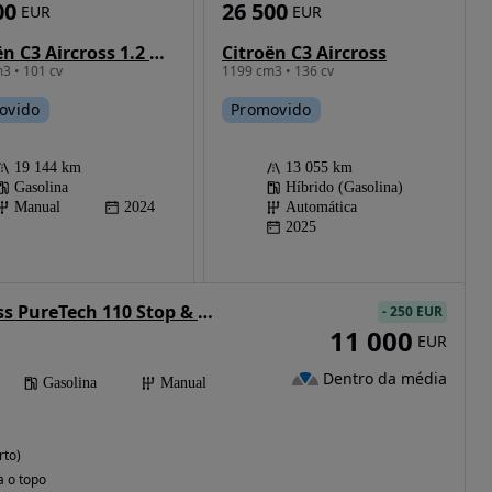
00
26 500
EUR
EUR
Citroën C3 Aircross 1.2 PureTech Plus
Citroën C3 Aircross
3 • 101 cv
1199 cm3 • 136 cv
ovido
Promovido
19 144 km
13 055 km
Gasolina
Híbrido (Gasolina)
Manual
2024
Automática
2025
Citroën C3 Aircross PureTech 110 Stop & Start OPF YOU
-
250 EUR
11 000
EUR
Dentro da média
Gasolina
Manual
rto)
a o topo