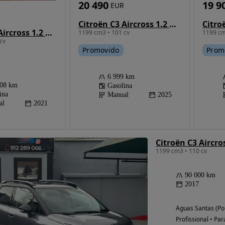
20 490
19 9
EUR
Citroën C3 Aircross 1.2 PureTech Plus
Citroën C3 Aircross 1.2 PureTech C-Series
1199 cm3 • 101 cv
1199 cm
cv
Promovido
Prom
6 999 km
608 km
Gasolina
ina
Manual
2025
al
2021
1199 cm3 • 110 cv
90 000 km
2017
Águas Santas (Po
Profissional • Par