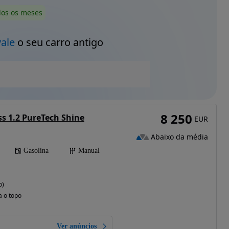
dos os meses
vale
o seu carro antigo
8 250
ss 1.2 PureTech Shine
EUR
Abaixo da média
Gasolina
Manual
o)
a o topo
Ver anúncios