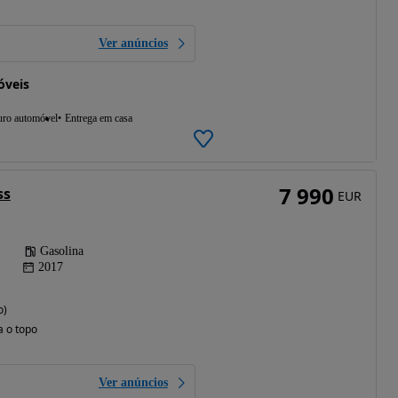
Ver anúncios
óveis
uro automóvel
Entrega em casa
7 990
ss
EUR
Gasolina
2017
o)
a o topo
Ver anúncios