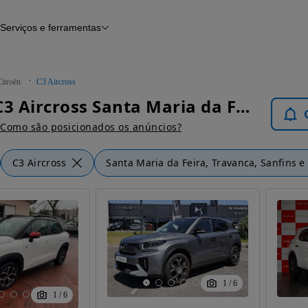
Serviços e ferramentas
Financiamento
Avaliar o meu carro
iamento
Serviço de check-up
Histórico do veículo
itroën
C3 Aircross
Notícias e artigos
Citroën C3 Aircross Santa Maria da Feira, Travanca, Sanfins e Espargo - Carros
Como são posicionados os anúncios?
C3 Aircross
Santa Maria da Feira, Travanca, Sanfins e
1
/
6
1
/
6