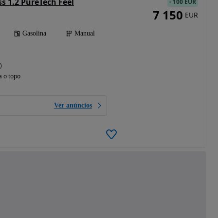
ss 1.2 PureTech Feel
-
100 EUR
7 150
EUR
Gasolina
Manual
)
a o topo
Ver anúncios