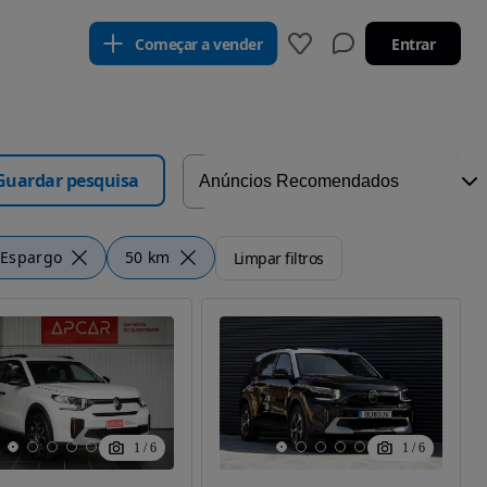
Começar a vender
Entrar
Guardar pesquisa
 Espargo
50 km
Limpar filtros
1
/
6
1
/
6