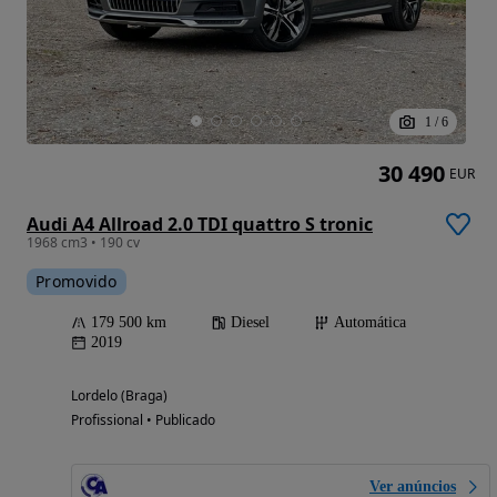
1
/
6
30 490
EUR
Audi A4 Allroad 2.0 TDI quattro S tronic
1968 cm3 • 190 cv
Promovido
179 500 km
Diesel
Automática
2019
Lordelo (Braga)
Profissional • Publicado
Ver anúncios