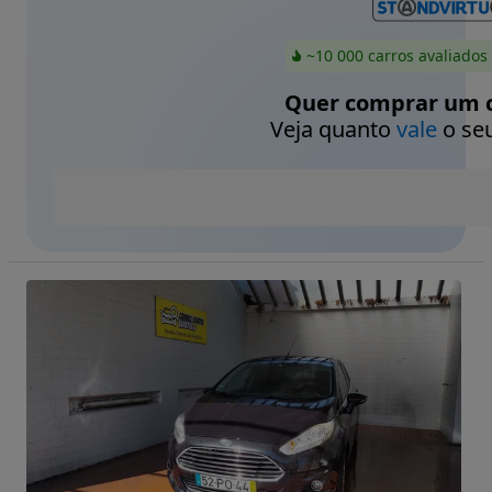
~10 000 carros avaliados
Quer comprar um c
Veja quanto
vale
o seu