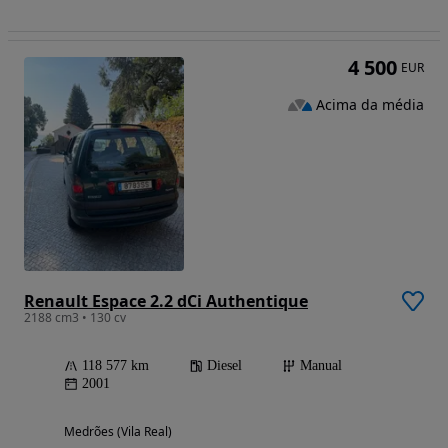
4 500
EUR
Acima da média
Renault Espace 2.2 dCi Authentique
2188 cm3 • 130 cv
118 577 km
Diesel
Manual
2001
Medrões (Vila Real)