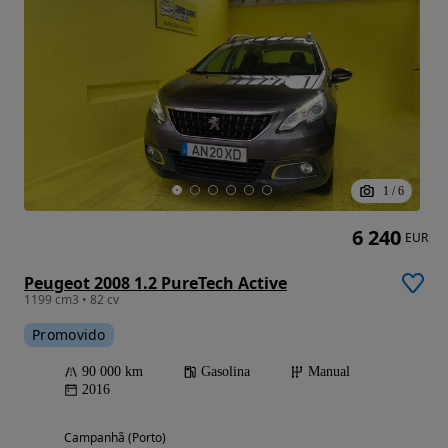
1
/
6
6 240
EUR
Peugeot 2008 1.2 PureTech Active
1199 cm3 • 82 cv
Promovido
90 000 km
Gasolina
Manual
2016
Campanhã (Porto)