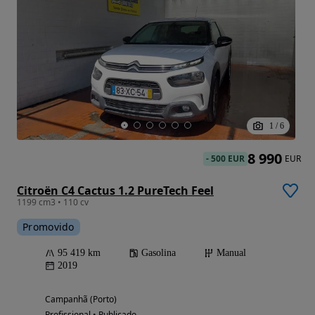
1
/
6
8 990
-
500 EUR
EUR
Citroën C4 Cactus 1.2 PureTech Feel
1199 cm3 • 110 cv
Promovido
95 419 km
Gasolina
Manual
2019
Campanhã (Porto)
Profissional • Publicado