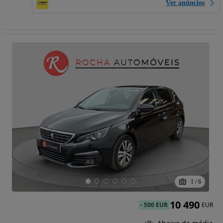
Ver anúncios
1
/
6
10 490
-
500 EUR
EUR