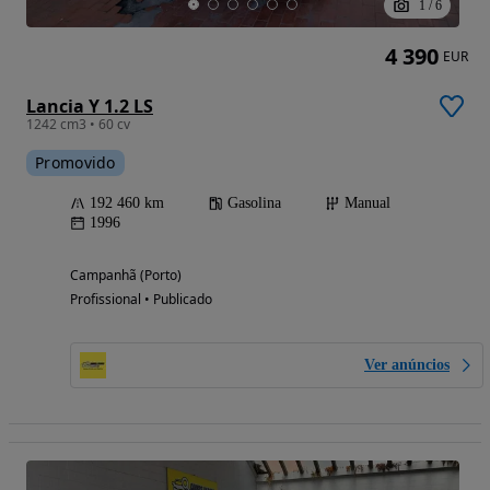
1
/
6
4 390
EUR
Lancia Y 1.2 LS
1242 cm3 • 60 cv
Promovido
192 460 km
Gasolina
Manual
1996
Campanhã (Porto)
Profissional • Publicado
Ver anúncios