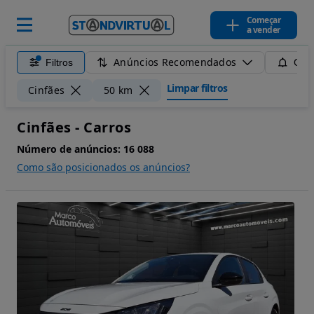
Começar
a vender
Anúncios Recomendados
Filtros
Guar
Limpar filtros
Cinfães
50 km
Cinfães - Carros
Número de anúncios:
16 088
Como são posicionados os anúncios?