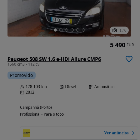
1
/
6
5 490
EUR
Peugeot 508 SW 1.6 e-HDi Allure CMP6
1560 cm3 • 112 cv
Promovido
178 103 km
Diesel
Automática
2012
Campanhã (Porto)
Profissional • Para o topo
Ver anúncios