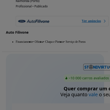
Raimonda (Porto)
Profissional • Publicado
Ver anúncios
Auto Filivone
Financiamento
Oficina
Chapa e Pintura
Serviço de Pneus
~10 000 carros avaliados
Quer comprar um c
Veja quanto
vale
o seu