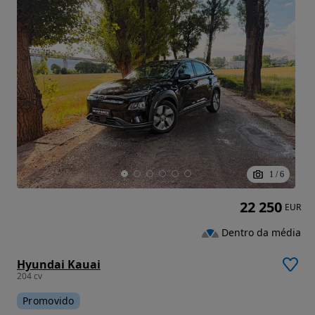
1
/
6
22 250
EUR
Dentro da média
Hyundai Kauai
204 cv
Promovido