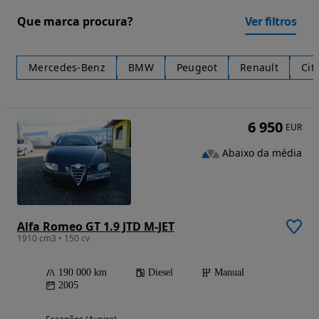
Que marca procura?
Ver filtros
Mercedes-Benz
BMW
Peugeot
Renault
Cit
6 950
EUR
Abaixo da média
Alfa Romeo GT 1.9 JTD M-JET
1910 cm3 • 150 cv
190 000 km
Diesel
Manual
2005