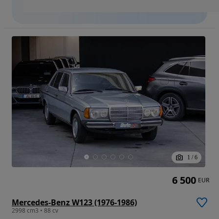
1
/
6
6 500
EUR
Mercedes-Benz W123 (1976-1986)
2998 cm3 • 88 cv