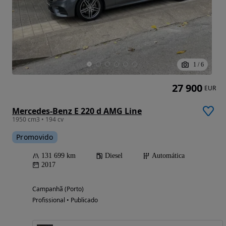
1
/
6
27 900
EUR
Mercedes-Benz E 220 d AMG Line
1950 cm3 • 194 cv
Promovido
131 699 km
Diesel
Automática
2017
Campanhã (Porto)
Profissional • Publicado