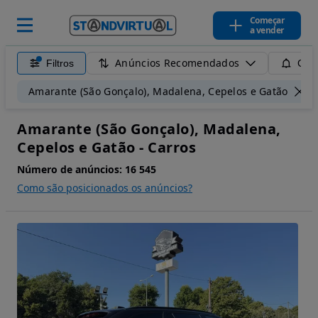
Começar
a vender
Anúncios Recomendados
Filtros
Guar
Amarante (São Gonçalo), Madalena, Cepelos e Gatão
Amarante (São Gonçalo), Madalena,
Cepelos e Gatão - Carros
Número de anúncios:
16 545
Como são posicionados os anúncios?