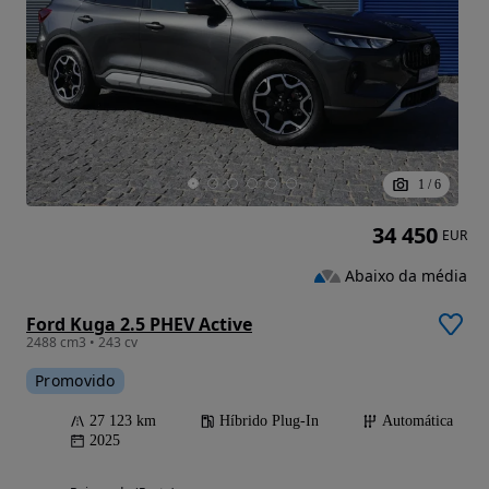
1
/
6
34 450
EUR
Abaixo da média
Ford Kuga 2.5 PHEV Active
2488 cm3 • 243 cv
Promovido
27 123 km
Híbrido Plug-In
Automática
2025