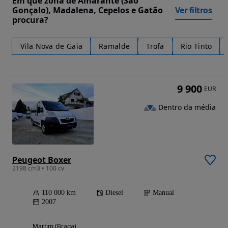
Em que zona de Amarante (São
Gonçalo), Madalena, Cepelos e Gatão
Ver filtros
procura?
Vila Nova de Gaia
Ramalde
Trofa
Rio Tinto
9 900
EUR
Dentro da média
Peugeot Boxer
2198 cm3 • 100 cv
110 000 km
Diesel
Manual
2007
Martim (Braga)