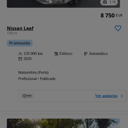
1
/
6
8 750
EUR
Nissan Leaf
150 cv
Promovido
159 000 km
Elétrico
Automática
2020
Matosinhos (Porto)
Profissional • Publicado
Ver anúncios