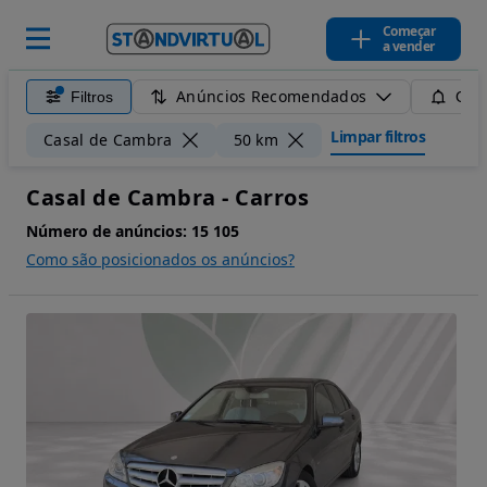
Começar
a vender
Anúncios Recomendados
Filtros
Guar
Limpar filtros
Casal de Cambra
50 km
Casal de Cambra - Carros
Número de anúncios:
15 105
Como são posicionados os anúncios?