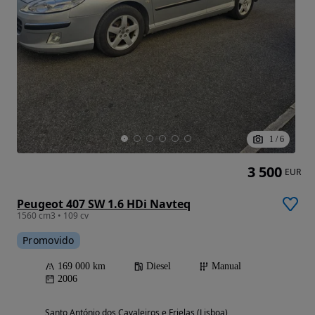
1
/
6
3 500
EUR
Peugeot 407 SW 1.6 HDi Navteq
1560 cm3 • 109 cv
Promovido
169 000 km
Diesel
Manual
2006
Santo António dos Cavaleiros e Frielas (Lisboa)