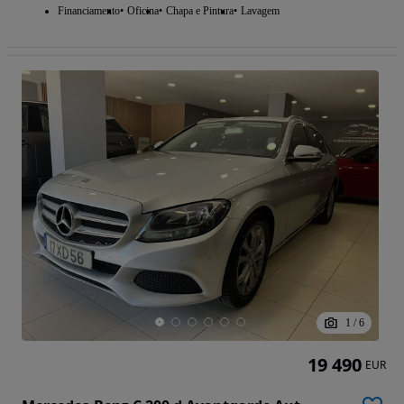
Financiamento
Oficina
Chapa e Pintura
Lavagem
1
/
6
19 490
EUR