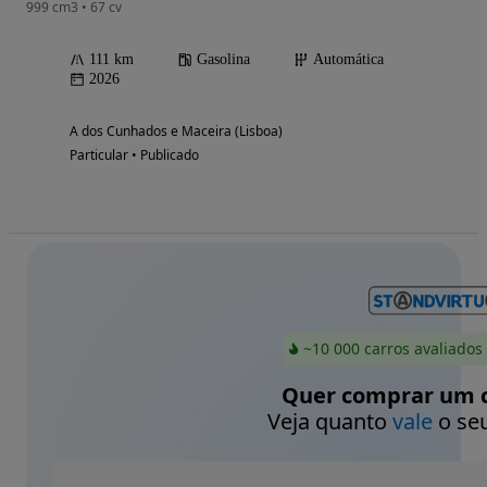
999 cm3 • 67 cv
111 km
Gasolina
Automática
2026
A dos Cunhados e Maceira (Lisboa)
Particular • Publicado
~10 000 carros avaliados
Quer comprar um c
Veja quanto
vale
o seu