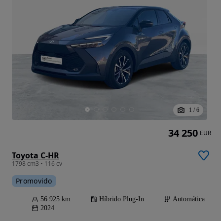
1
/
6
34 250
EUR
Toyota C-HR
1798 cm3 • 116 cv
Promovido
56 925 km
Híbrido Plug-In
Automática
2024