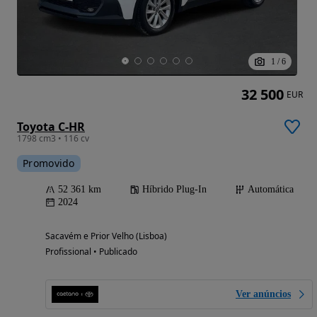
1
/
6
32 500
EUR
Toyota C-HR
1798 cm3 • 116 cv
Promovido
52 361 km
Híbrido Plug-In
Automática
2024
Sacavém e Prior Velho (Lisboa)
Profissional • Publicado
Ver anúncios