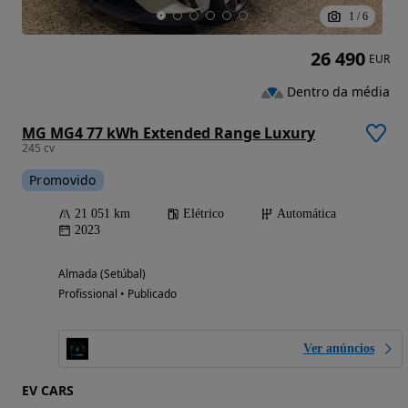
1
/
6
26 490
EUR
Dentro da média
MG MG4 77 kWh Extended Range Luxury
245 cv
Promovido
21 051 km
Elétrico
Automática
2023
Almada (Setúbal)
Profissional • Publicado
Ver anúncios
EV CARS