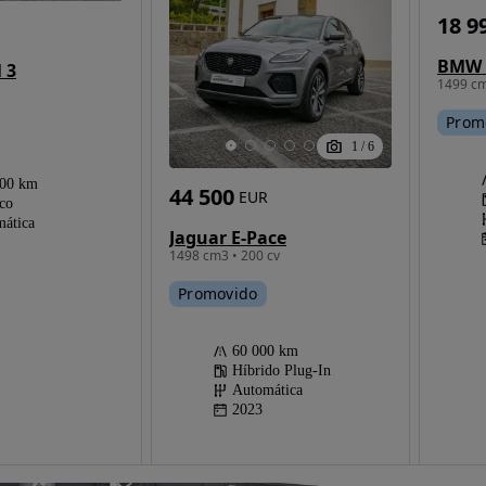
18 9
 3
1499 cm
Prom
1
/
6
000 km
44 500
EUR
ico
ática
Jaguar E-Pace
1498 cm3 • 200 cv
Promovido
60 000 km
Híbrido Plug-In
Automática
2023