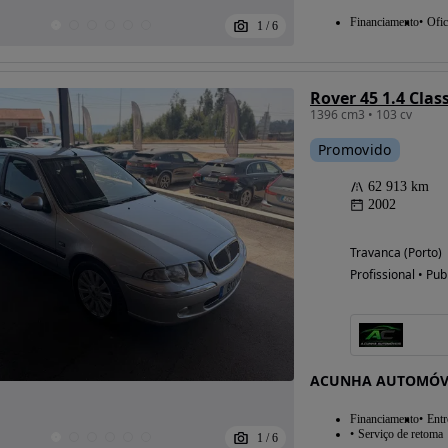
Financiamento
Ofic
1
/
6
Rover 45 1.4 Class
1396 cm3 • 103 cv
Promovido
62 913 km
2002
Travanca (Porto)
Profissional • Pub
ACUNHA AUTOMÓV
Financiamento
Entr
Serviço de retoma
1
/
6