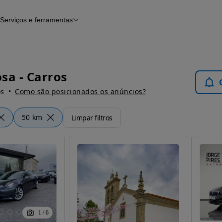
Serviços e ferramentas
Financiamento
Avaliar o meu carro
iamento
Serviço de check-up
Histórico do veículo
Notícias e artigos
sa - Carros
os
Como são posicionados os anúncios?
50 km
Limpar filtros
1
/
6