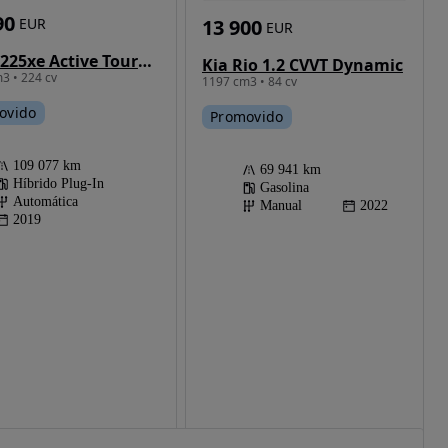
90
13 900
EUR
EUR
BMW 225xe Active Tourer Advantage
Kia Rio 1.2 CVVT Dynamic
3 • 224 cv
1197 cm3 • 84 cv
ovido
Promovido
109 077 km
69 941 km
Híbrido Plug-In
Gasolina
Automática
Manual
2022
2019