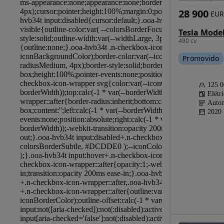
28 900
EUR
Tesla Model
490 cv
Promovido
125 
Elétr
Autom
2020