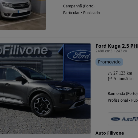
Campanhã (Porto)
Particular • Publicado
Ford Kuga 2.5 PH
2488 cm3 • 243 cv
Promovido
27 123 km
Automática
Raimonda (Porto)
Profissional • Pub
Auto Filivone