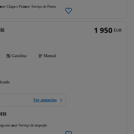
ina
Chapa e Pintura
Serviço de Pneus
1 950
ic
EUR
Gasolina
Manual
licado
Ver anúncios
EIS
ega em casa
Serviço de inspeção