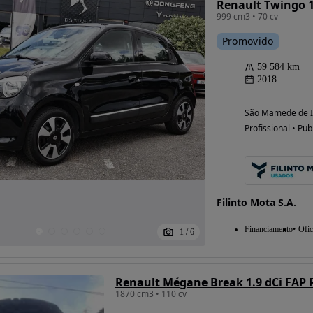
Renault Twingo 1
999 cm3 • 70 cv
Promovido
Possibilidade de
59 584 km
financiamento
2018
São Mamede de In
Profissional • Pub
Filinto Mota S.A.
Financiamento
Ofic
1
/
6
Renault Mégane Break 1.9 dCi FAP P
1870 cm3 • 110 cv