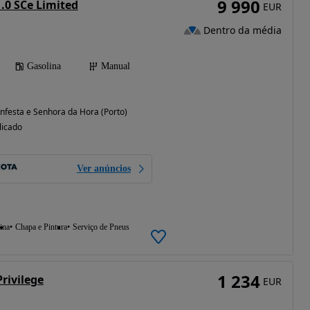
9 990
.0 SCe Limited
EUR
Dentro da média
Gasolina
Manual
festa e Senhora da Hora (Porto)
licado
Ver anúncios
ina
Chapa e Pintura
Serviço de Pneus
1 234
rivilege
EUR