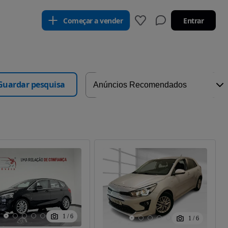
Começar a vender
Entrar
Guardar pesquisa
1
/
6
1
/
6