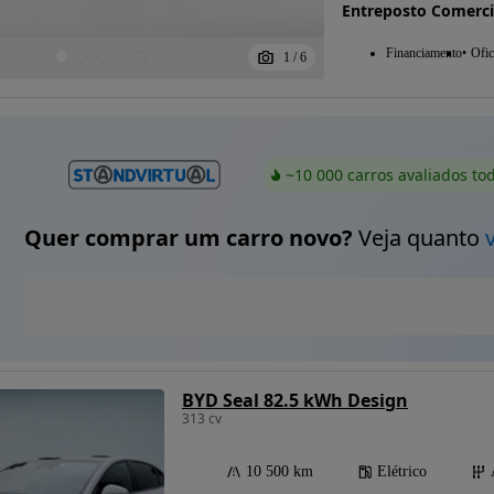
Entreposto Comerci
Financiamento
Ofic
1
/
6
~10 000 carros avaliados to
Quer comprar um carro novo?
Veja quanto
BYD Seal 82.5 kWh Design
313 cv
10 500 km
Elétrico