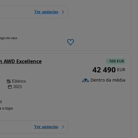
Ver anúncios
ega em casa
h AWD Excellence
-
500 EUR
42 490
EUR
Dentro da média
Elétrico
2025
)
a o topo
Ver anúncios