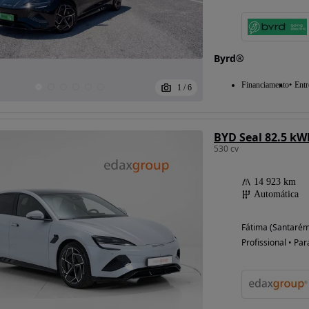
Byrd®
Financiamento
Entr
1
/
6
BYD Seal 82.5 kW
530 cv
14 923 km
Automática
Fátima (Santarém
Profissional • Par