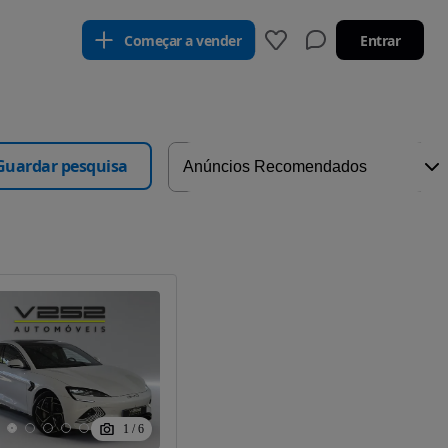
Começar a vender
Entrar
Guardar pesquisa
1
/
6