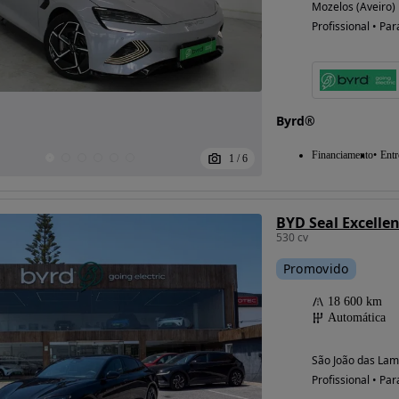
Mozelos (Aveiro)
Profissional • Par
Possibilidade de
financiamento
Byrd®
Financiamento
Entr
1
/
6
BYD Seal Excelle
530 cv
Promovido
18 600 km
Automática
São João das Lam
Profissional • Par