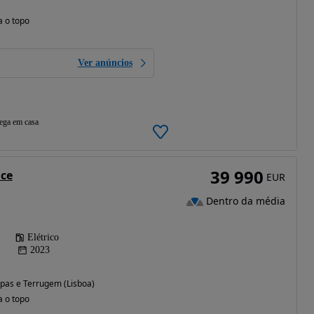
a o topo
Ver anúncios
ega em casa
39 990
nce
EUR
Dentro da média
Elétrico
2023
pas e Terrugem (Lisboa)
a o topo