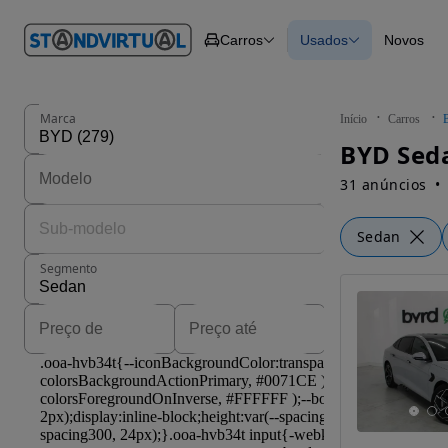
O nº 1
Carros
Usados
Novos
em
Carros
Carros
Comerciais
Todos os carros
Motos
Carros elétricos
Barcos
Carros com financ
Autocaravanas
Novos
Marca
Início
Carros
Pesados
BYD Seda
31 anúncios
Sedan
Segmento