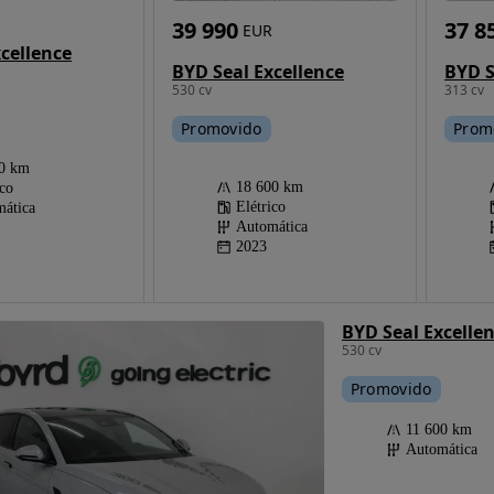
39 990
37 8
EUR
cellence
BYD Seal Excellence
BYD S
530 cv
313 cv
Promovido
Prom
00 km
18 600 km
ico
Elétrico
ática
Automática
2023
BYD Seal Excelle
530 cv
Promovido
11 600 km
Automática