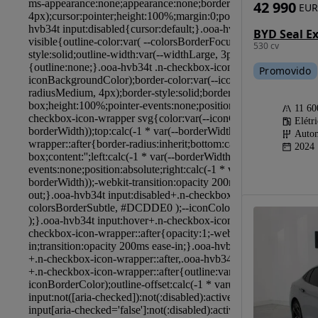
42 990
EUR
BYD Seal Ex
530 cv
Promovido
11 6
Elétr
Autom
2024