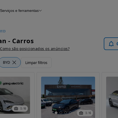
Serviços e ferramentas
Financiamento
Avaliar o meu carro
iamento
Serviço de check-up
Histórico do veículo
BYD
Notícias e artigos
n - Carros
Como são posicionados os anúncios?
BYD
Limpar filtros
1
/
6
1
/
6