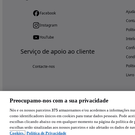
Ajud
Facebook
Cont
Instagram
Polít
YouTube
Intel
Confi
Serviço de apoio ao cliente
Condi
Polít
Contacte-nos
Livro
Preocupamo-nos com a sua privacidade
Nós e os nossos parceiros
375
armazenamos e/ou acedemos a informações num 
como identificadores únicos em cookies para tratar dados pessoais. Pode aceit
escolhas clicando abaixo ou em qualquer momento na página da política de p
escolhas serão sinalizadas aos nossos parceiros e não afetarão os dados de n
Cookies,
Política de Privacidade