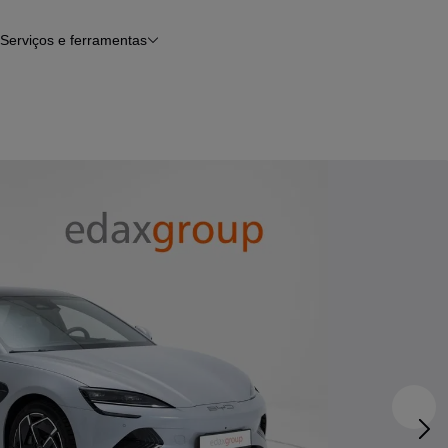
Serviços e ferramentas
Financiamento
Avaliar o meu carro
iamento
Serviço de check-up
Histórico do veículo
Notícias e artigos