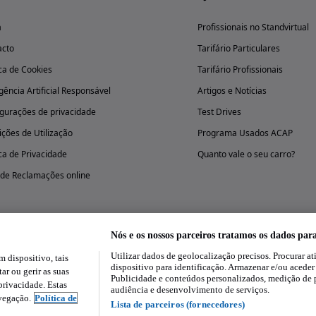
a
Profissionais no Standvirtual
acto
Tarifário Particulares
ica de Cookies
Tarifário Profissionais
igência Artificial Responsável
Artigos e Notícias
gurações de privacidade
Test Drives
ções de Utilização
Programa Usados ACAP
ica de Privacidade
Quanto vale o seu carro?
 de Reclamações online
Nós e os nossos parceiros tratamos os dados par
Utilizar dados de geolocalização precisos. Procurar at
dispositivo, tais
Experimenta a aplicação
dispositivo para identificação. Armazenar e/ou aceder
ar ou gerir as suas
Publicidade e conteúdos personalizados, medição de 
rivacidade. Estas
audiência e desenvolvimento de serviços.
avegação.
Política de
Lista de parceiros (fornecedores)