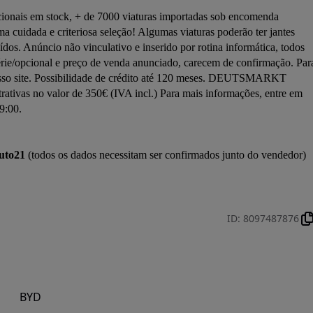
onais em stock, + de 7000 viaturas importadas sob encomenda 
ada e criteriosa seleção! Algumas viaturas poderão ter jantes 
uídos. Anúncio não vinculativo e inserido por rotina informática, todos 
rie/opcional e preço de venda anunciado, carecem de confirmação. Para
nosso site. Possibilidade de crédito até 120 meses. DEUTSMARKT 
ivas no valor de 350€ (IVA incl.) Para mais informações, entre em 
9:00.

uto21
 (todos os dados necessitam ser confirmados junto do vendedor)

ID
:
8097487876
BYD