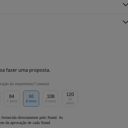
sa fazer uma proposta.
ração do empréstimo? (meses)
120
84
96
108
10
7 anos
8 anos
9 anos
anos
 fornecida directamente pelo Stand. As
dem da aprovação de cada Stand.