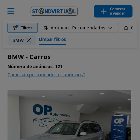
Começar
a vender
Anúncios Recomendados
Filtros
Guar
Limpar filtros
BMW
BMW - Carros
Número de anúncios:
121
Como são posicionados os anúncios?