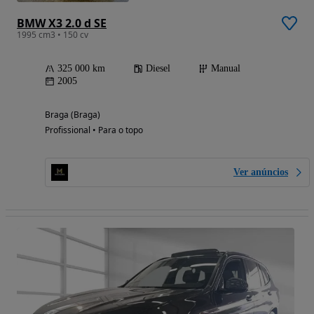
BMW X3 2.0 d SE
1995 cm3 • 150 cv
325 000 km
Diesel
Manual
2005
Braga (Braga)
Profissional • Para o topo
Ver anúncios