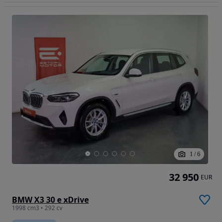
1
/
6
32 950
EUR
BMW X3 30 e xDrive
1998 cm3 • 292 cv