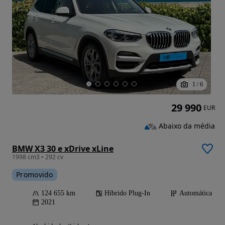
1
/
6
29 990
EUR
Abaixo da média
BMW X3 30 e xDrive xLine
1998 cm3 • 292 cv
Promovido
124 655 km
Híbrido Plug-In
Automática
2021