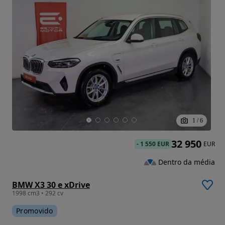
1
/
6
32 950
-
1 550 EUR
EUR
Dentro da média
BMW X3 30 e xDrive
1998 cm3 • 292 cv
Promovido