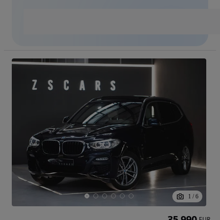
1
/
6
35 990
EUR