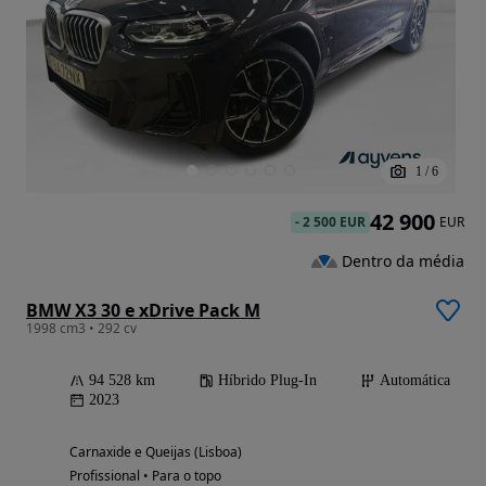
1
/
6
42 900
-
2 500 EUR
EUR
Dentro da média
BMW X3 30 e xDrive Pack M
1998 cm3 • 292 cv
94 528 km
Híbrido Plug-In
Automática
2023
Carnaxide e Queijas (Lisboa)
Profissional • Para o topo