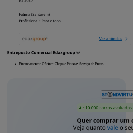
2023
Fátima (Santarém)
Profissional • Para o topo
Ver anúncios
Entreposto Comercial Edaxgroup ®
Financiamento
Oficina
Chapa e Pintura
Serviço de Pneus
~10 000 carros avaliados
Quer comprar um c
Veja quanto
vale
o seu