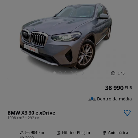
1
/
6
38 990
EUR
Dentro da média
BMW X3 30 e xDrive
1998 cm3 • 292 cv
86 904 km
Híbrido Plug-In
Automática