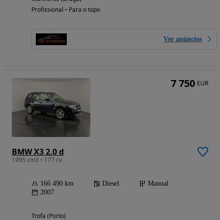
Profissional • Para o topo
Ver anúncios
7 750
EUR
BMW X3 2.0 d
1995 cm3 • 177 cv
166 490 km
Diesel
Manual
2007
Trofa (Porto)