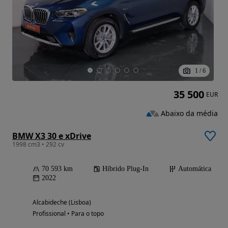
1
/
6
35 500
EUR
Abaixo da média
BMW X3 30 e xDrive
1998 cm3 • 292 cv
70 593 km
Híbrido Plug-In
Automática
2022
Alcabideche (Lisboa)
Profissional • Para o topo