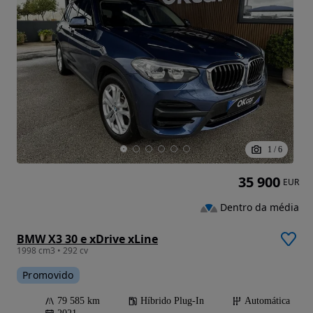
1
/
6
35 900
EUR
Dentro da média
BMW X3 30 e xDrive xLine
1998 cm3 • 292 cv
Promovido
79 585 km
Híbrido Plug-In
Automática