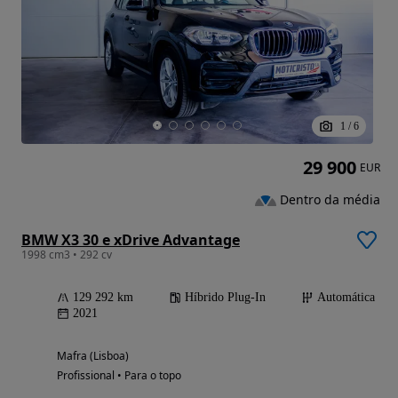
1
/
6
29 900
EUR
Dentro da média
BMW X3 30 e xDrive Advantage
1998 cm3 • 292 cv
129 292 km
Híbrido Plug-In
Automática
2021
Mafra (Lisboa)
Profissional • Para o topo