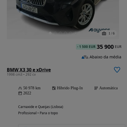
1
/
6
35 900
-
1 500 EUR
EUR
Abaixo da média
BMW X3 30 e xDrive
1998 cm3 • 292 cv
50 978 km
Híbrido Plug-In
Automática
2022
Carnaxide e Queijas (Lisboa)
Profissional • Para o topo