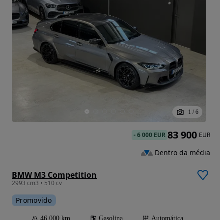
1
/
6
83 900
-
6 000 EUR
EUR
Dentro da média
BMW M3 Competition
2993 cm3 • 510 cv
Promovido
46 000 km
Gasolina
Automática