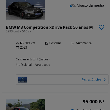
Abaixo da média
BMW M3 Competition xDrive Pack 50 anos M
2993 cm3 • 510 cv
65 309 km
Gasolina
Automática
2023
Cascais e Estoril (Lisboa)
Profissional • Para o topo
Ver anúncios
95 000
EUR