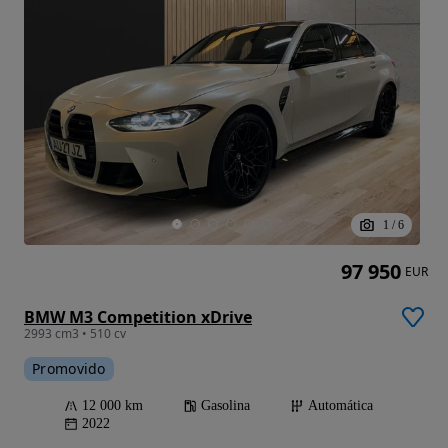
1
/
6
97 950
EUR
BMW M3 Competition xDrive
2993 cm3 • 510 cv
Promovido
12 000 km
Gasolina
Automática
2022