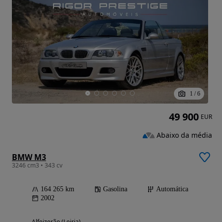
1
/
6
49 900
EUR
Abaixo da média
BMW M3
3246 cm3 • 343 cv
164 265 km
Gasolina
Automática
2002
Alfeizerão (Leiria)