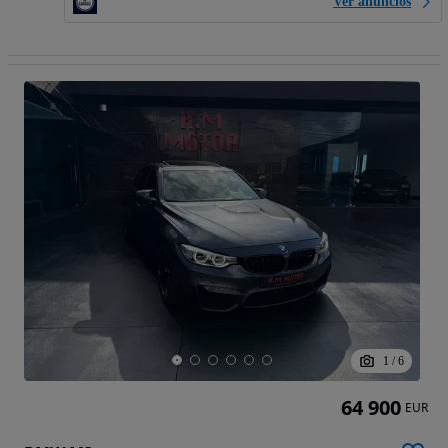
Ver anúncios
1
/
6
64 900
EUR