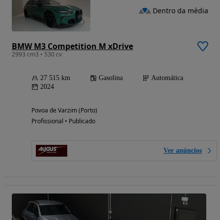
Dentro da média
BMW M3 Competition M xDrive
2993 cm3 • 530 cv
27 515 km
Gasolina
Automática
2024
Povoa de Varzim (Porto)
Profissional • Publicado
Ver anúncios