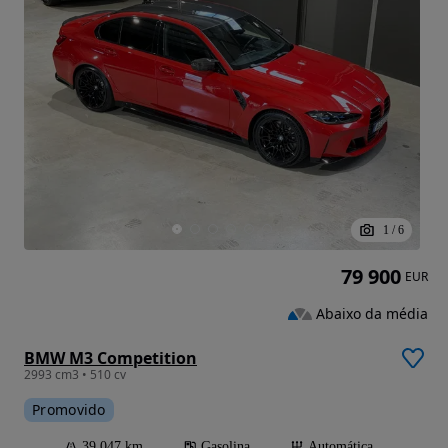
1
/
6
79 900
EUR
Abaixo da média
BMW M3 Competition
2993 cm3 • 510 cv
Promovido
39 047 km
Gasolina
Automática