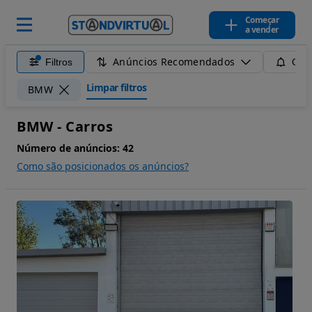
Começar
a vender
Anúncios Recomendados
Filtros
Guar
Limpar filtros
BMW
BMW - Carros
Número de anúncios:
42
Como são posicionados os anúncios?