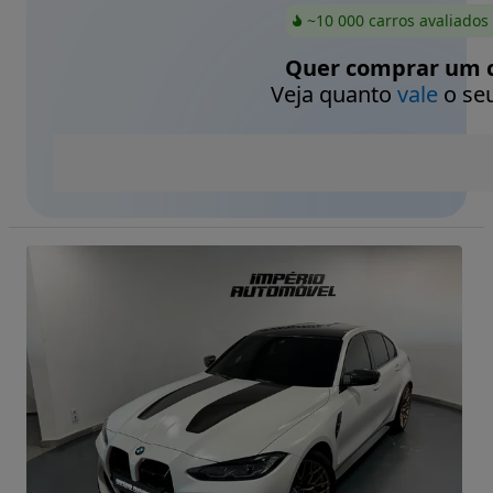
~10 000 carros avaliados
Quer comprar um c
Veja quanto
vale
o seu