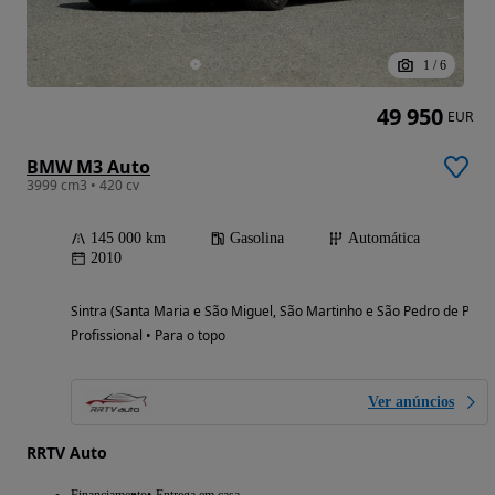
1
/
6
49 950
EUR
BMW M3 Auto
3999 cm3 • 420 cv
145 000 km
Gasolina
Automática
2010
Sintra (Santa Maria e São Miguel, São Martinho e São Pedro de Penaf
Profissional • Para o topo
Ver anúncios
RRTV Auto
Financiamento
Entrega em casa