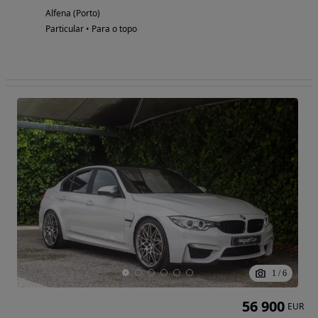
Alfena (Porto)
Particular • Para o topo
1
/
6
56 900
EUR