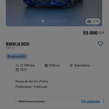
1
/
6
55 000
EUR
BMW i4 M50
544 cv
Promovido
22 000 km
Elétrico
Automática
2023
Povoa de Varzim (Porto)
Profissional • Publicado
Ver anúncios