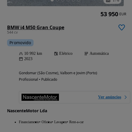
1
/
6
53 950
EUR
BMW i4 M50 Gran Coupe
544 cv
Promovido
10 992 km
Elétrico
Automática
2023
Gondomar (São Cosme), Valbom e Jovim (Porto)
Profissional • Publicado
Ver anúncios
NascenteMotor Lda
Financiamento
Oficina
Lavagem
Rent-a-car