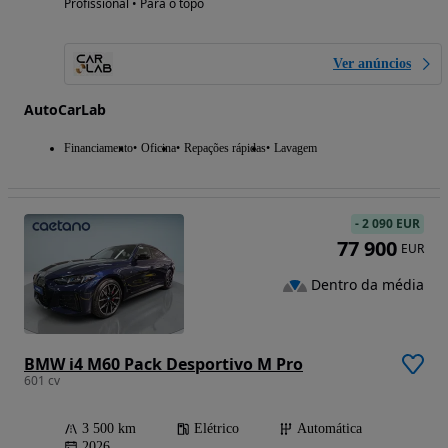
Profissional • Para o topo
Ver anúncios
AutoCarLab
Financiamento
Oficina
Repações rápidas
Lavagem
-
2 090 EUR
77 900
EUR
Dentro da média
BMW i4 M60 Pack Desportivo M Pro
601 cv
3 500 km
Elétrico
Automática
2026