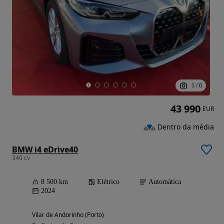
1
/
6
43 990
EUR
Dentro da média
BMW i4 eDrive40
340 cv
8 500 km
Elétrico
Automática
2024
Vilar de Andorinho (Porto)