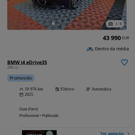
1
/
6
43 990
EUR
Dentro da média
BMW i4 eDrive35
286 cv
Promovido
19 976 km
Elétrico
Automática
2025
Guia (Faro)
Profissional • Publicado
Ver anúncios