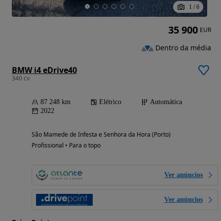
1
/
6
35 900
EUR
Dentro da média
BMW i4 eDrive40
340 cv
87 248 km
Elétrico
Automática
2022
São Mamede de Infesta e Senhora da Hora (Porto)
Profissional • Para o topo
Ver anúncios
Ver anúncios