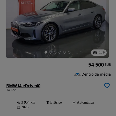
1
/
6
54 500
EUR
Dentro da média
BMW i4 eDrive40
340 cv
3 954 km
Elétrico
Automática
2026