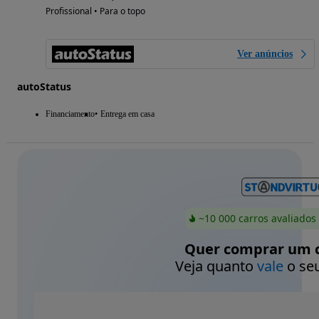
Profissional • Para o topo
Ver anúncios
autoStatus
Financiamento
Entrega em casa
~10 000 carros avaliados
Quer comprar um c
Veja quanto
vale
o seu