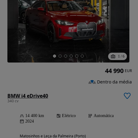
1
/
6
44 990
EUR
Dentro da média
BMW i4 eDrive40
340 cv
14 400 km
Elétrico
Automática
2024
Matosinhos e Leça da Palmeira (Porto)