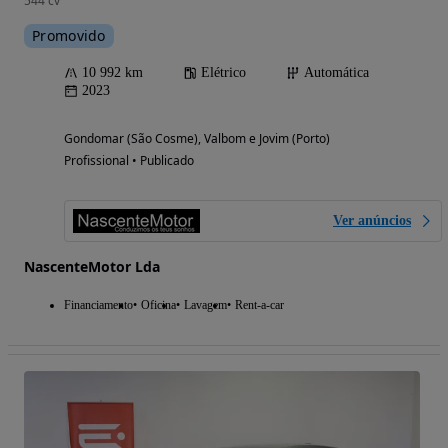
544 cv
Promovido
10 992 km
Elétrico
Automática
2023
Gondomar (São Cosme), Valbom e Jovim (Porto)
Profissional • Publicado
Ver anúncios
NascenteMotor Lda
Financiamento
Oficina
Lavagem
Rent-a-car