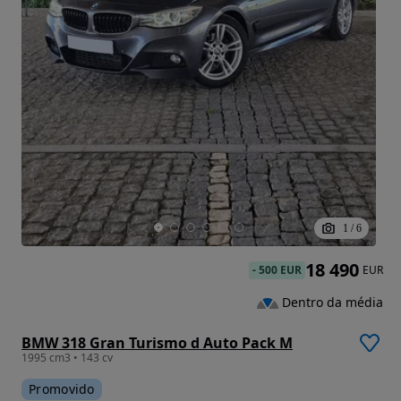
1
/
6
18 490
-
500 EUR
EUR
Dentro da média
BMW 318 Gran Turismo d Auto Pack M
1995 cm3 • 143 cv
Promovido