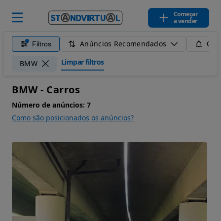
Começar
a vender
Anúncios Recomendados
Filtros
Guar
Limpar filtros
BMW
BMW - Carros
Número de anúncios:
7
Como são posicionados os anúncios?