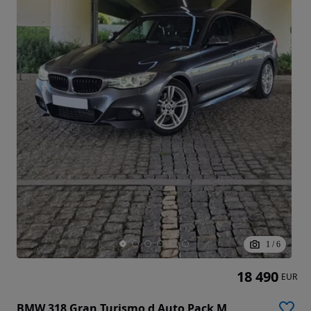
1
/
6
18 490
EUR
BMW 318 Gran Turismo d Auto Pack M