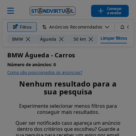
Começar
a vender
Anúncios Recomendados
Filtros
Guar
Limpar filtros
BMW
Águeda
50 km
BMW Águeda - Carros
Número de anúncios:
0
Como são posicionados os anúncios?
Nenhum resultado para a
sua pesquisa
Experimente selecionar menos filtros para
conseguir mais resultados.
Quer ser notificado caso apareça um anúncio
dentro dos critérios que escolheu? Guarde a
sua pequisa para receber um aviso por email.