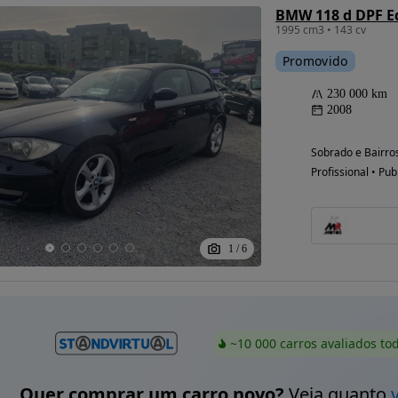
BMW 118 d DPF Ed
1995 cm3 • 143 cv
Promovido
230 000 km
2008
Sobrado e Bairros
Profissional • Pub
1
/
6
~10 000 carros avaliados to
Quer comprar um carro novo?
Veja quanto