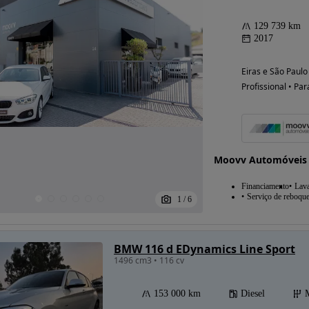
129 739 km
2017
Eiras e São Paulo
Profissional • Par
Moovv Automóveis
Financiamento
Lav
Serviço de reboqu
1
/
6
BMW 116 d EDynamics Line Sport
1496 cm3 • 116 cv
153 000 km
Diesel