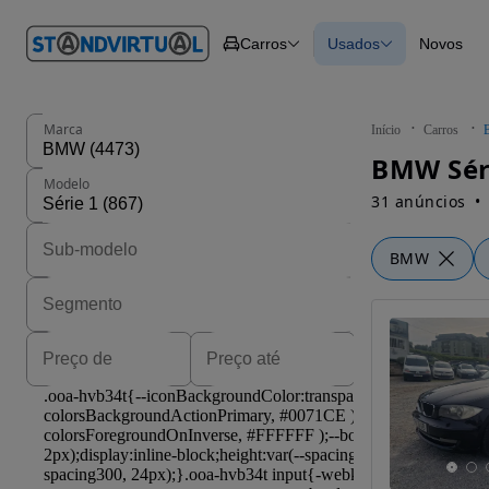
O nº 1
Carros
Usados
Novos
em
Carros
Carros
Comerciais
Todos os carros
Motos
Carros elétricos
Barcos
Carros com financ
Autocaravanas
Novos
Marca
Início
Carros
Pesados
BMW Séri
Modelo
31 anúncios
BMW