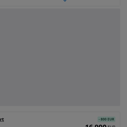
rt
-
800 EUR
16 990
EUR