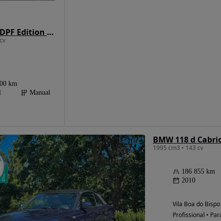
BMW 118 d DPF Edition Lifestyle
cv
000 km
l
Manual
BMW 118 d Cabri
1995 cm3 • 143 cv
186 855 km
2010
Vila Boa do Bispo
Profissional • Par