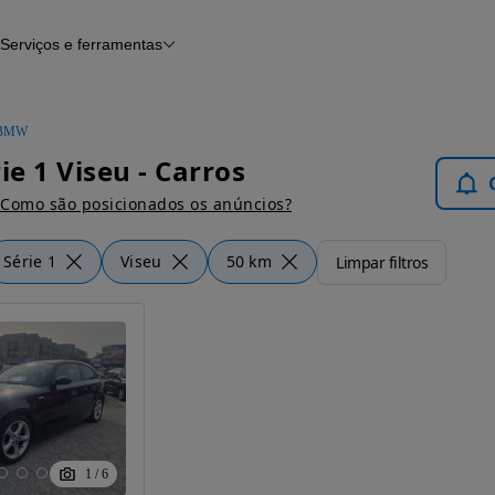
Serviços e ferramentas
Financiamento
Avaliar o meu carro
iamento
Serviço de check-up
Histórico do veículo
BMW
Notícias e artigos
e 1 Viseu - Carros
Como são posicionados os anúncios?
Série 1
Viseu
50 km
Limpar filtros
1
/
6