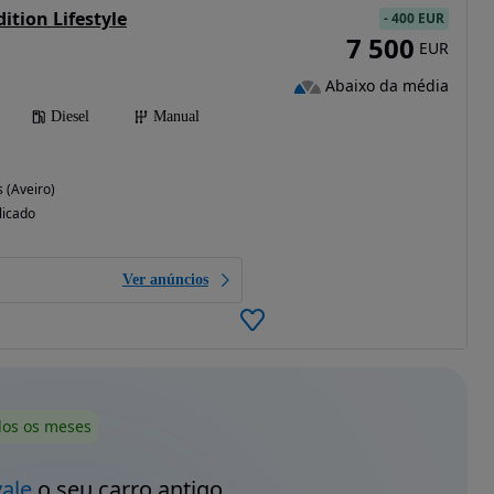
ition Lifestyle
-
400 EUR
7 500
EUR
Abaixo da média
Diesel
Manual
 (Aveiro)
licado
Ver anúncios
dos os meses
vale
o seu carro antigo