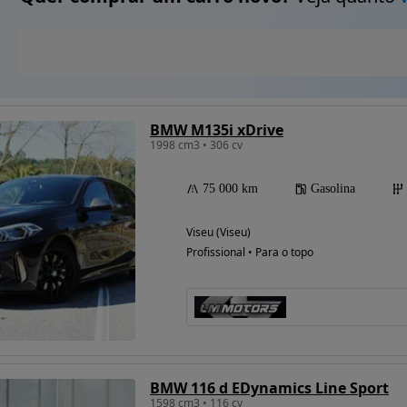
BMW M135i xDrive
1998 cm3 • 306 cv
75 000 km
Gasolina
Viseu (Viseu)
Profissional • Para o topo
BMW 116 d EDynamics Line Sport
1598 cm3 • 116 cv