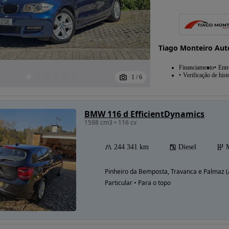
Possibilidade de
Tiago Monteiro Aut
financiamento
Financiamento
Entr
Verificação de hist
1
/
6
BMW 116 d EfficientDynamics
1598 cm3 • 116 cv
244 341 km
Diesel
Pinheiro da Bemposta, Travanca e Palmaz (
Particular • Para o topo