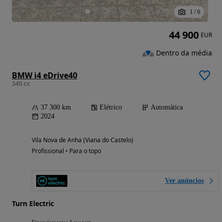
1
/
6
44 900
EUR
Dentro da média
BMW i4 eDrive40
340 cv
37 300 km
Elétrico
Automática
2024
Vila Nova de Anha (Viana do Castelo)
Profissional • Para o topo
Ver anúncios
Turn Electric