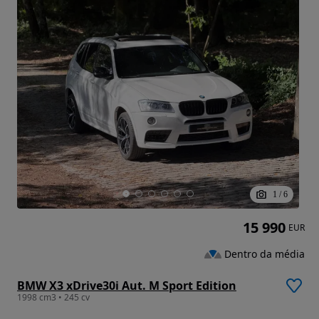
1
/
6
15 990
EUR
Dentro da média
BMW X3 xDrive30i Aut. M Sport Edition
1998 cm3 • 245 cv