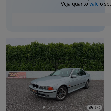
Veja quanto
vale
o seu
1
/
6