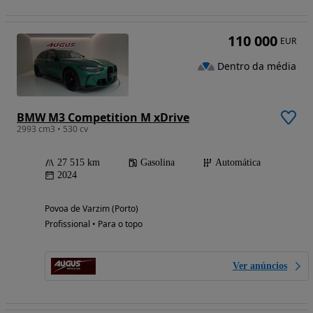
110 000
EUR
Dentro da média
BMW M3 Competition M xDrive
2993 cm3 • 530 cv
27 515 km
Gasolina
Automática
2024
Povoa de Varzim (Porto)
Profissional • Para o topo
Ver anúncios