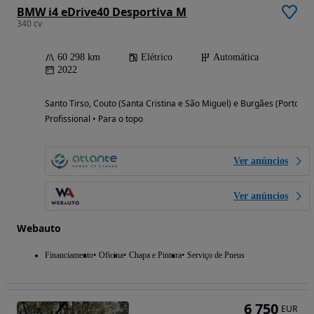
BMW i4 eDrive40 Desportiva M
340 cv
60 298 km
Elétrico
Automática
2022
Santo Tirso, Couto (Santa Cristina e São Miguel) e Burgães (Porto)
Profissional • Para o topo
Ver anúncios
Ver anúncios
Webauto
Financiamento
Oficina
Chapa e Pintura
Serviço de Pneus
6 750
EUR