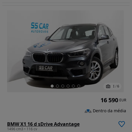
1
/
6
16 590
EUR
Dentro da média
BMW X1 16 d sDrive Advantage
1496 cm3 • 116 cv