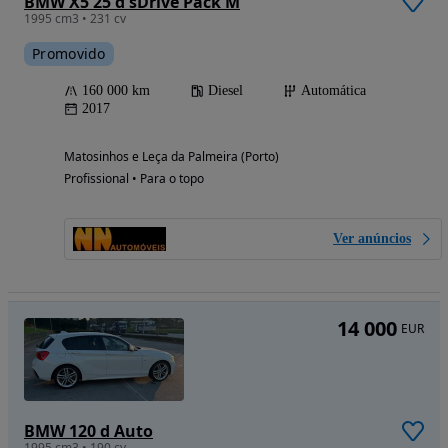
BMW X5 25 d sDrive Pack M
1995 cm3 • 231 cv
Promovido
160 000 km
Diesel
Automática
2017
Matosinhos e Leça da Palmeira (Porto)
Profissional • Para o topo
Ver anúncios
14 000
EUR
BMW 120 d Auto
1995 cm3 • 190 cv