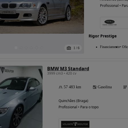
Profissional • Par
Rigor Prestige
Financiamento
Ofic
1
/
6
BMW M3 Standard
3999 cm3 • 420 cv
57 483 km
Gasolina
Quinchães (Braga)
Profissional • Para o topo