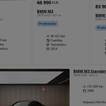
66 990
EUR
83 9
BMW M3
BMW 
2979 cm3 • 431 cv
cv
2993 cm
Promovido
Prom
46 425 km
00 km
Gasolina
ina
Automática
ática
2014
BMW M3 Standar
3999 cm3 • 420 cv
155 609 km
2008
Valpaços (Vila Rea