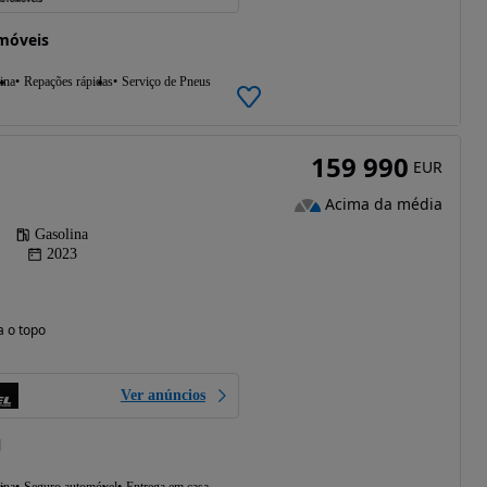
móveis
ina
Repações rápidas
Serviço de Pneus
159 990
EUR
Acima da média
Gasolina
2023
a o topo
Ver anúncios
l
ina
Seguro automóvel
Entrega em casa