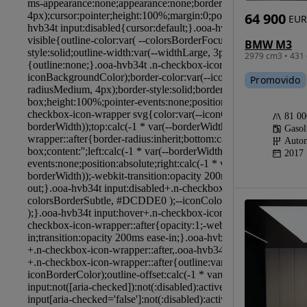
64 900
EUR
BMW M3
2979 cm3 • 431 
Promovido
81 0
Gasol
Autom
2017