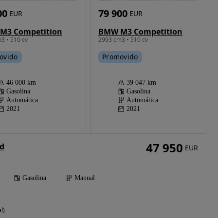
00
79 900
EUR
EUR
M3 Competition
BMW M3 Competition
3 • 510 cv
2993 cm3 • 510 cv
ovido
Promovido
46 000 km
39 047 km
Gasolina
Gasolina
Automática
Automática
2021
2021
47 950
d
EUR
Gasolina
Manual
l)