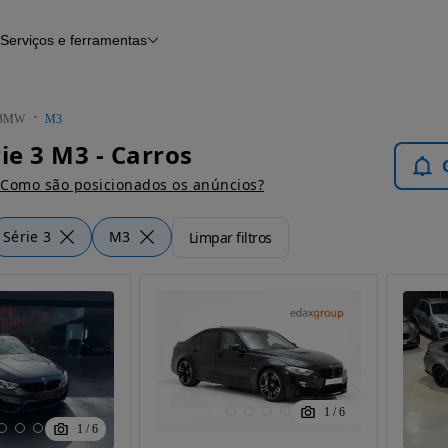
Serviços e ferramentas
Financiamento
Avaliar o meu carro
iamento
Serviço de check-up
Histórico do veículo
BMW
M3
Notícias e artigos
e 3 M3 - Carros
Como são posicionados os anúncios?
Série 3
M3
Limpar filtros
1
/
6
1
/
6