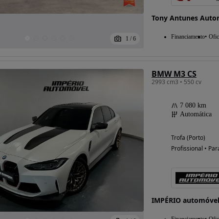
Tony Antunes Auto
Financiamento
Ofic
1
/
6
BMW M3 CS
2993 cm3 • 550 cv
7 080 km
Automática
Trofa (Porto)
Profissional • Par
IMPÉRIO automóve
Financiamento
Ofic