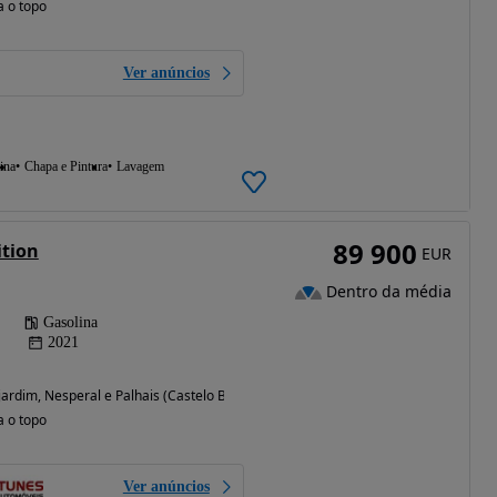
a o topo
Ver anúncios
ina
Chapa e Pintura
Lavagem
89 900
tion
EUR
Dentro da média
Gasolina
2021
ardim, Nesperal e Palhais (Castelo Branco)
a o topo
Ver anúncios