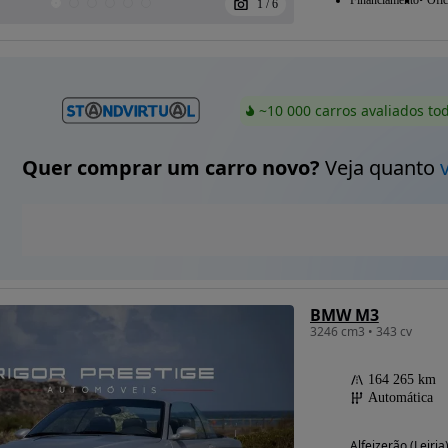
1
/
6
~10 000 carros avaliados to
Quer comprar um carro novo?
Veja quanto
BMW M3
3246 cm3 • 343 cv
164 265 km
Automática
Alfeizerão (Leiria