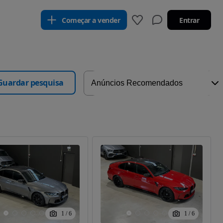
Começar a vender
Entrar
Guardar pesquisa
1
/
6
1
/
6