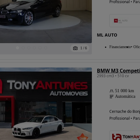
Profissional • Par
Possibilidade de
financiamento
ML AUTO
Financiamento
Ofic
1
/
6
BMW M3 Competi
2993 cm3 • 510 cv
51 000 km
Automática
Cernache do Bonj
Profissional • Par