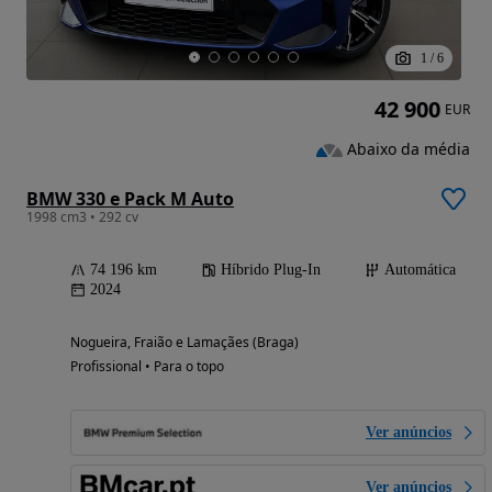
1
/
6
42 900
EUR
Abaixo da média
BMW 330 e Pack M Auto
1998 cm3 • 292 cv
74 196 km
Híbrido Plug-In
Automática
2024
Nogueira, Fraião e Lamaçães (Braga)
Profissional • Para o topo
Ver anúncios
Ver anúncios