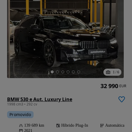
1
/
6
32 990
EUR
BMW 530 e Aut. Luxury Line
1998 cm3 • 292 cv
Promovido
139 689 km
Híbrido Plug-In
Automática
2021