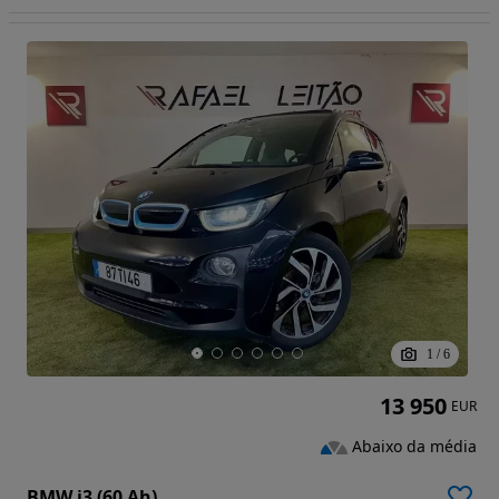
1
/
6
13 950
EUR
Abaixo da média
BMW i3 (60 Ah)