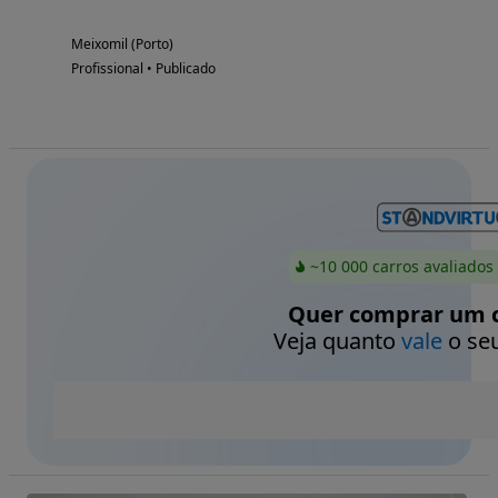
Meixomil (Porto)
Profissional • Publicado
~10 000 carros avaliados
Quer comprar um c
Veja quanto
vale
o seu