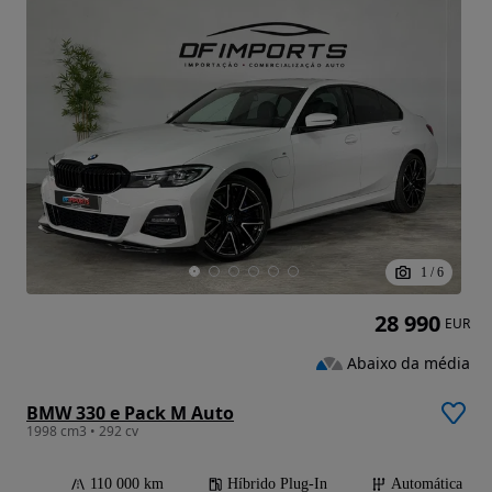
1
/
6
28 990
EUR
Abaixo da média
BMW 330 e Pack M Auto
1998 cm3 • 292 cv
110 000 km
Híbrido Plug-In
Automática