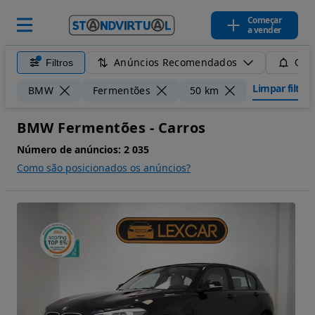
Começar
a vender
Anúncios Recomendados
Filtros
Guar
Limpar filtros
BMW
Fermentões
50 km
BMW Fermentões - Carros
Número de anúncios:
2 035
Como são posicionados os anúncios?