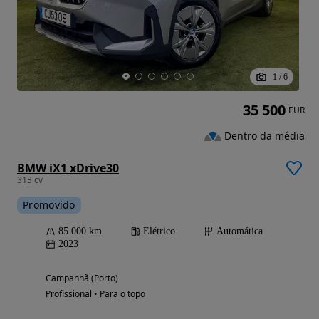
1
/
6
35 500
EUR
Dentro da média
BMW iX1 xDrive30
313 cv
Promovido
85 000 km
Elétrico
Automática
2023
Campanhã (Porto)
Profissional • Para o topo