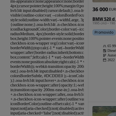
36 000
EUR
BMW 520 d 
1995 cm3 • 190 
Promovido
65 9
Diese
Autom
2022