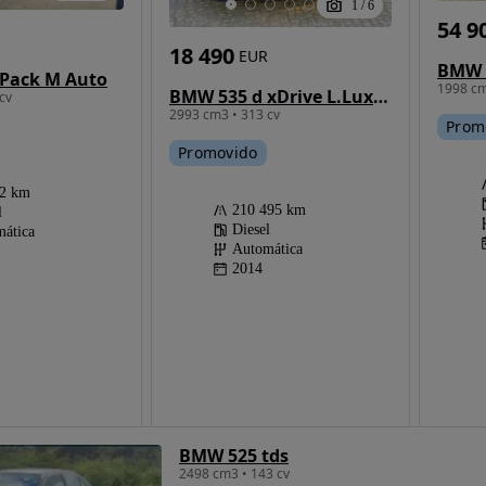
1
/
6
54 9
18 490
EUR
Pack M Auto
1998 cm
BMW 535 d xDrive L.Luxury Auto
cv
2993 cm3 • 313 cv
Prom
Promovido
92 km
210 495 km
l
Diesel
ática
Automática
2014
BMW 525 tds
2498 cm3 • 143 cv