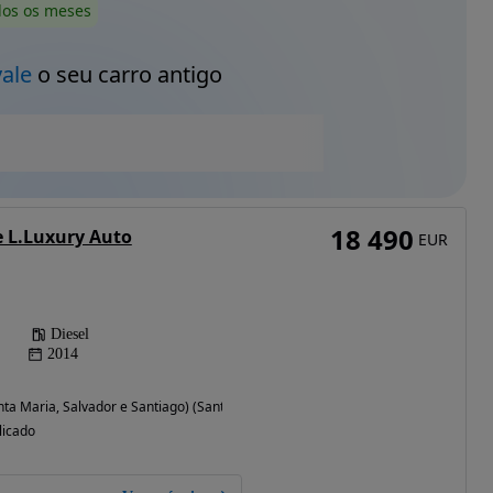
dos os meses
vale
o seu carro antigo
18 490
 L.Luxury Auto
EUR
Diesel
2014
nta Maria, Salvador e Santiago) (Santarém)
licado