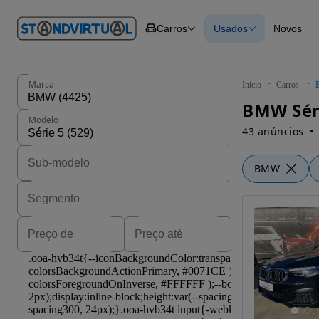
O nº 1
Carros
Usados
Novos
em
Carros
Carros
Comerciais
Todos os carros
Motos
Carros elétricos
Barcos
Carros com financ
Autocaravanas
Novos
Marca
Início
Carros
Pesados
BMW Séri
Modelo
43 anúncios
BMW