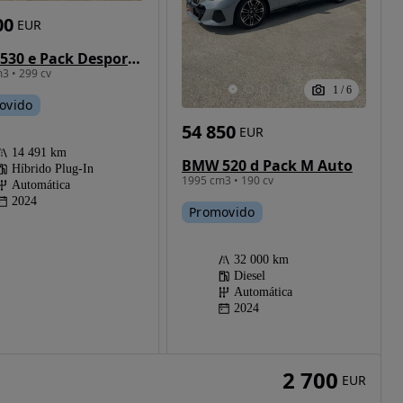
00
EUR
BMW 530 e Pack Desportivo M
3 • 299 cv
1
/
6
ovido
54 850
EUR
14 491 km
BMW 520 d Pack M Auto
Híbrido Plug-In
1995 cm3 • 190 cv
Automática
2024
Promovido
32 000 km
Diesel
Automática
2024
2 700
EUR