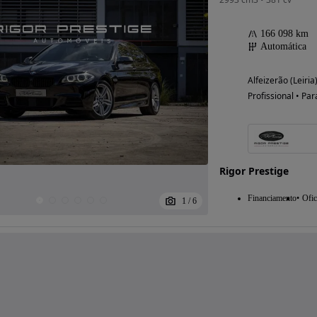
166 098 km
Automática
Alfeizerão (Leiria
Profissional • Par
Rigor Prestige
Financiamento
Ofic
1
/
6