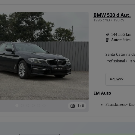
BMW 520 d Aut.
1995 cm3 • 190 cv
144 356 km
Automática
Santa Catarina da
Profissional • Par
EM Auto
Financiamento
Entr
1
/
6