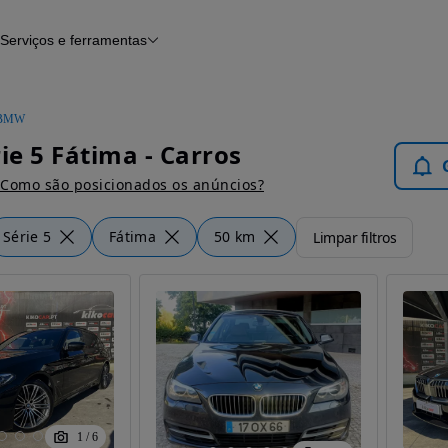
Serviços e ferramentas
Financiamento
Avaliar o meu carro
iamento
Serviço de check-up
Histórico do veículo
BMW
Notícias e artigos
e 5 Fátima - Carros
Como são posicionados os anúncios?
Série 5
Fátima
50 km
Limpar filtros
1
/
6