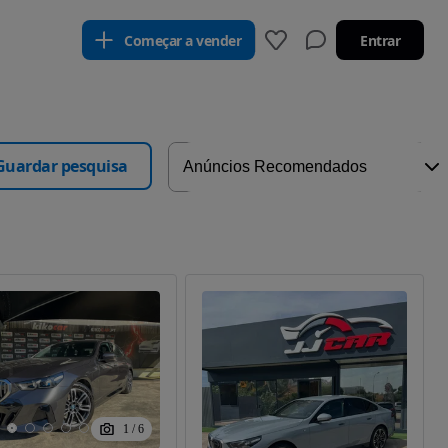
Começar a vender
Entrar
Guardar pesquisa
1
/
6