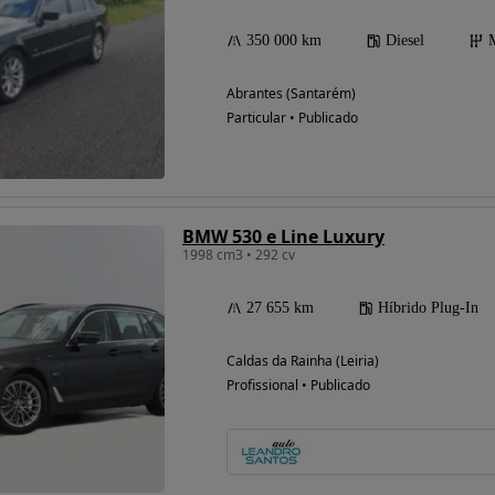
350 000 km
Diesel
Abrantes (Santarém)
Possibilidade de
Particular • Publicado
financiamento
BMW 530 e Line Luxury
1998 cm3 • 292 cv
27 655 km
Híbrido Plug-In
Caldas da Rainha (Leiria)
Profissional • Publicado