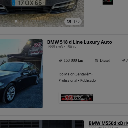
1
/
6
BMW 518 d Line Luxury Auto
1995 cm3 • 150 cv
168 000 km
Diesel
Rio Maior (Santarém)
Profissional • Publicado
BMW M550d xDri
2993 cm3 • 381 cv