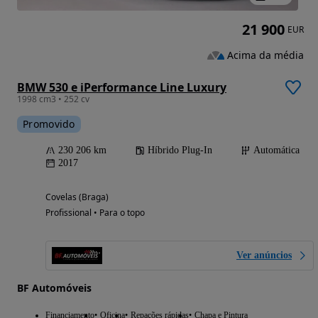
21 900
EUR
Acima da média
BMW 530 e iPerformance Line Luxury
1998 cm3 • 252 cv
Promovido
230 206 km
Híbrido Plug-In
Automática
2017
Covelas (Braga)
Profissional • Para o topo
Ver anúncios
BF Automóveis
Financiamento
Oficina
Repações rápidas
Chapa e Pintura