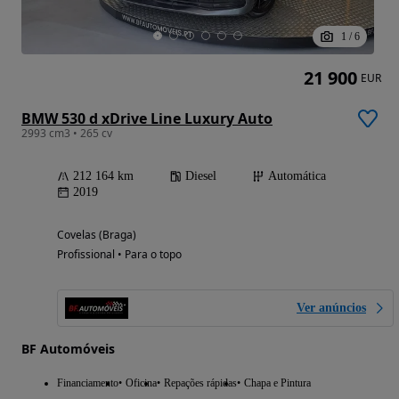
1
/
6
21 900
EUR
BMW 530 d xDrive Line Luxury Auto
2993 cm3 • 265 cv
212 164 km
Diesel
Automática
2019
Covelas (Braga)
Profissional • Para o topo
Ver anúncios
BF Automóveis
Financiamento
Oficina
Repações rápidas
Chapa e Pintura