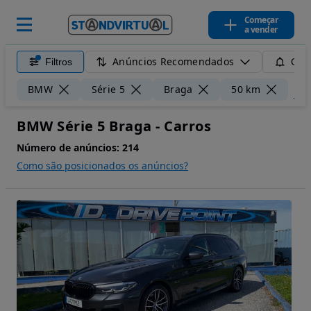
Começar
a vender
Anúncios Recomendados
Filtros
Guar
Limp
BMW
Série 5
Braga
50 km
BMW Série 5 Braga - Carros
Número de anúncios:
214
Como são posicionados os anúncios?