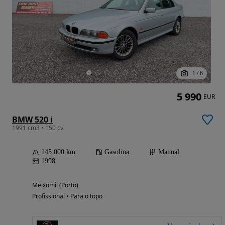
1
/
6
5 990
EUR
BMW 520 i
1991 cm3 • 150 cv
145 000 km
Gasolina
Manual
1998
Meixomil (Porto)
Profissional • Para o topo