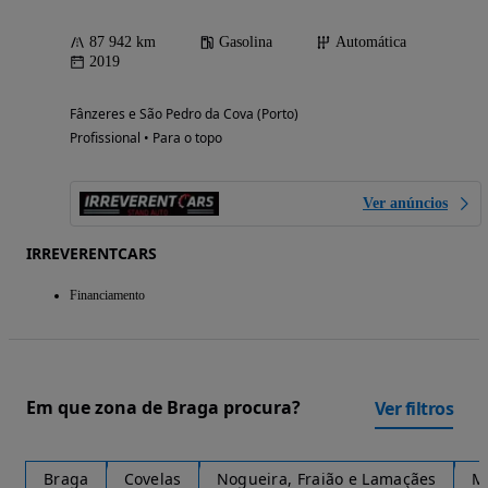
87 942 km
Gasolina
Automática
2019
Fânzeres e São Pedro da Cova (Porto)
Profissional • Para o topo
Ver anúncios
IRREVERENTCARS
Financiamento
Em que zona de Braga procura?
Ver filtros
Braga
Covelas
Nogueira, Fraião e Lamaçães
Me