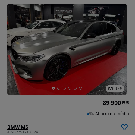
1
/
6
89 900
EUR
Abaixo da média
BMW M5
4395 cm3 • 635 cv