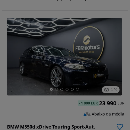
1
/
6
23 990
-
1 000 EUR
EUR
Abaixo da média
BMW M550d xDrive Touring Sport-Aut.