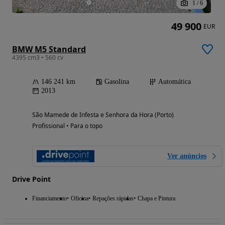
1
/
6
49 900
EUR
BMW M5 Standard
4395 cm3 • 560 cv
146 241 km
Gasolina
Automática
2013
São Mamede de Infesta e Senhora da Hora (Porto)
Profissional • Para o topo
Ver anúncios
Drive Point
Financiamento
Oficina
Repações rápidas
Chapa e Pintura