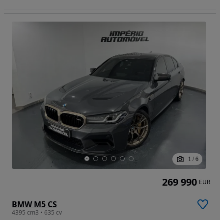
1
/
6
269 990
EUR
BMW M5 CS
4395 cm3 • 635 cv