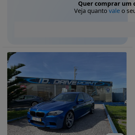
Quer comprar um c
Veja quanto
vale
o seu