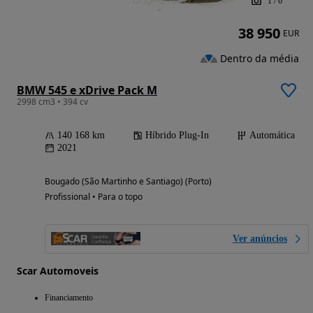
1
/
6
38 950
EUR
Dentro da média
BMW 545 e xDrive Pack M
2998 cm3 • 394 cv
140 168 km
Híbrido Plug-In
Automática
2021
Bougado (São Martinho e Santiago) (Porto)
Profissional • Para o topo
Ver anúncios
Scar Automoveis
Financiamento