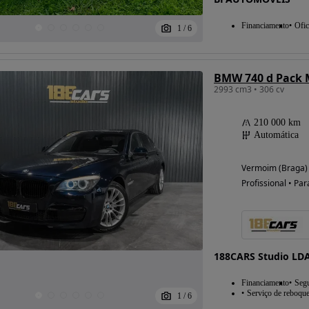
Financiamento
Ofic
1
/
6
BMW 740 d Pack 
2993 cm3 • 306 cv
210 000 km
Automática
Vermoim (Braga)
Profissional • Par
188CARS Studio LD
Financiamento
Seg
Serviço de reboqu
1
/
6