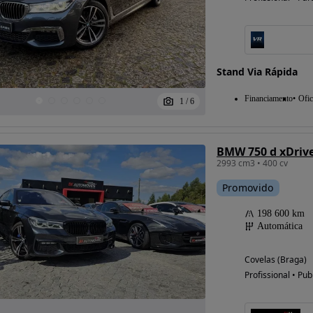
Stand Via Rápida
Financiamento
Ofic
1
/
6
BMW 750 d xDriv
2993 cm3 • 400 cv
Promovido
198 600 km
Automática
Covelas (Braga)
Profissional • Pub