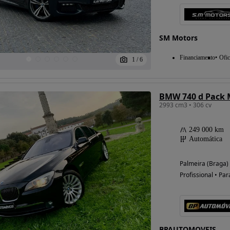
SM Motors
Possibilidade de
financiamento
Financiamento
Ofic
1
/
6
BMW 740 d Pack 
2993 cm3 • 306 cv
249 000 km
Automática
Palmeira (Braga)
Profissional • Par
BPAUTOMOVEIS