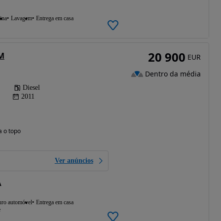
ina
Lavagem
Entrega em casa
20 900
M
EUR
Dentro da média
Diesel
2011
a o topo
Ver anúncios
A
uro automóvel
Entrega em casa
e