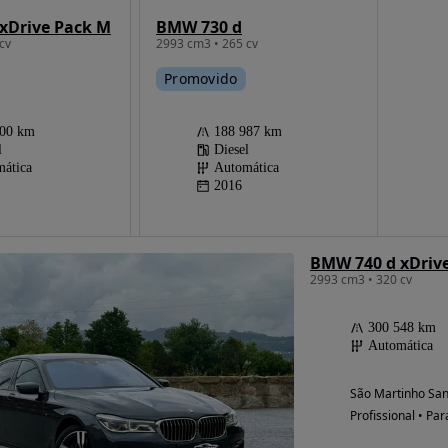
xDrive Pack M
BMW 730 d
cv
2993 cm3 • 265 cv
Promovido
600 km
188 987 km
l
Diesel
ática
Automática
2016
BMW 740 d xDriv
2993 cm3 • 320 cv
300 548 km
Automática
São Martinho San
Profissional • Par