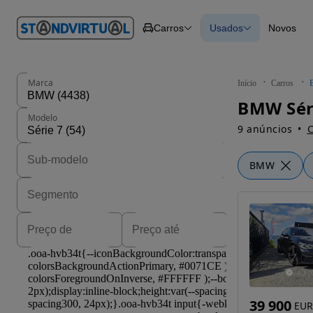
O nº 1
Carros
Usados
Novos
em
Carros
Carros
Comerciais
Todos os carros
Motos
Carros elétricos
Barcos
Carros com financ
Autocaravanas
Novos
Marca
Início
Carros
Pesados
BMW Séri
Modelo
9 anúncios
C
BMW
39 900
EUR