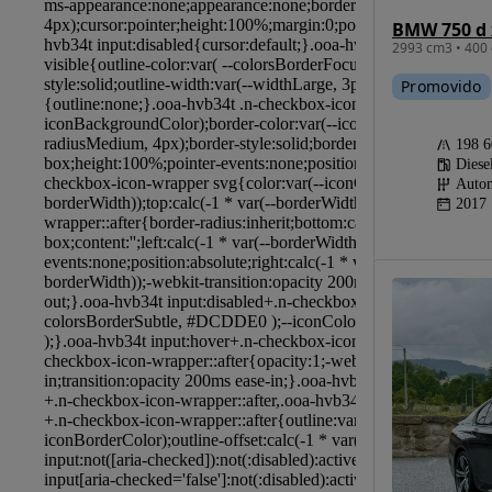
BMW 750 d 
2993 cm3 • 400 
Promovido
198 
Diese
Autom
2017