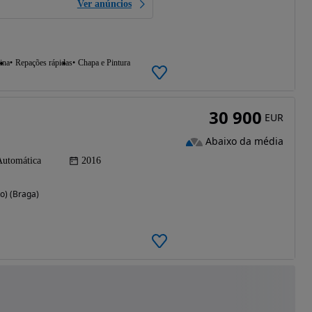
Ver anúncios
ina
Repações rápidas
Chapa e Pintura
30 900
EUR
Abaixo da média
Automática
2016
to) (Braga)