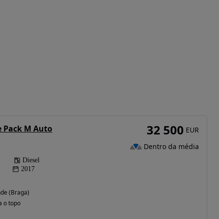
32 500
e Pack M Auto
EUR
Dentro da média
Diesel
2017
de (Braga)
a o topo