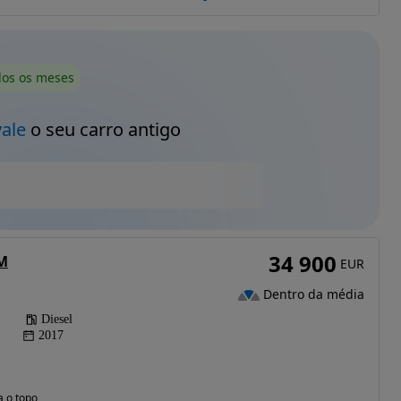
dos os meses
vale
o seu carro antigo
34 900
M
EUR
Dentro da média
Diesel
2017
a o topo