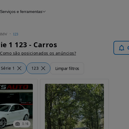
Serviços e ferramentas
Financiamento
Avaliar o meu carro
iamento
Serviço de check-up
Histórico do veículo
BMW
123
Notícias e artigos
e 1 123 - Carros
Como são posicionados os anúncios?
Série 1
123
Limpar filtros
1
/
6