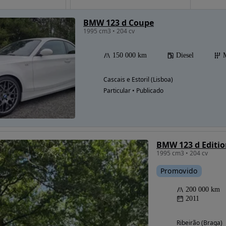
BMW 123 d Coupe
1995 cm3 • 204 cv
Possibilidade de
financiamento
150 000 km
Diesel
Cascais e Estoril (Lisboa)
Particular • Publicado
BMW 123 d Editio
1995 cm3 • 204 cv
Promovido
200 000 km
2011
Ribeirão (Braga)