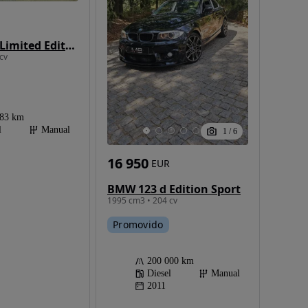
BMW 123 d Limited Edition Lifestyle c/ M Sport Pack
cv
783 km
l
Manual
1
/
6
16 950
EUR
BMW 123 d Edition Sport
1995 cm3 • 204 cv
Promovido
200 000 km
Diesel
Manual
2011