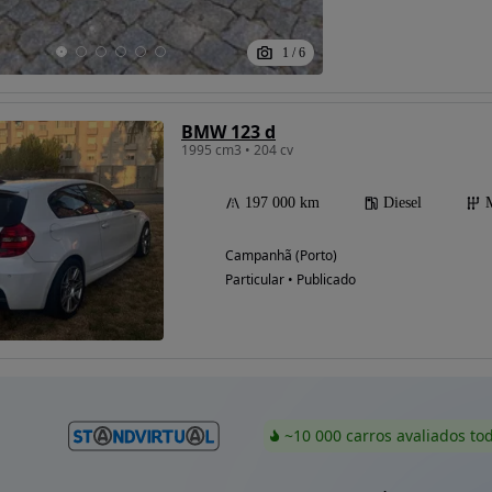
1
/
6
BMW 123 d
1995 cm3 • 204 cv
197 000 km
Diesel
Campanhã (Porto)
Particular • Publicado
~10 000 carros avaliados to