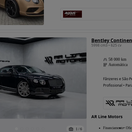
Bentley Continen
5998 cm3 • 625 cv
58 000 km
Automática
Fânzeres e São P
Profissional • Par
AR Line Motors
Financiamento
Ofic
1
/
6