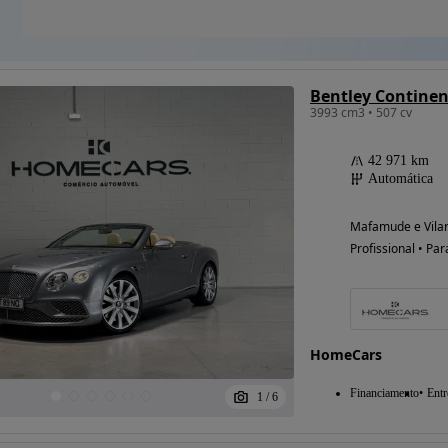
3993 cm3 • 507 cv
42 971 km
Automática
Mafamude e Vilar 
Profissional • Par
HomeCars
Financiamento
Entr
1
/
6