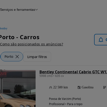
Serviços e ferramentas
Financiamento
Avaliar o meu carro
iamento
Serviço de check-up
Histórico do veículo
Bentley
Notícias e artigos
Porto - Carros
Como são posicionados os anúncios?
Porto
Limpar filtros
Bentley Continental Cabrio GTC W1
5998 cm3 • 635 cv
22 500 km
Gasolina
Povoa de Varzim (Porto)
Profissional • Para o topo