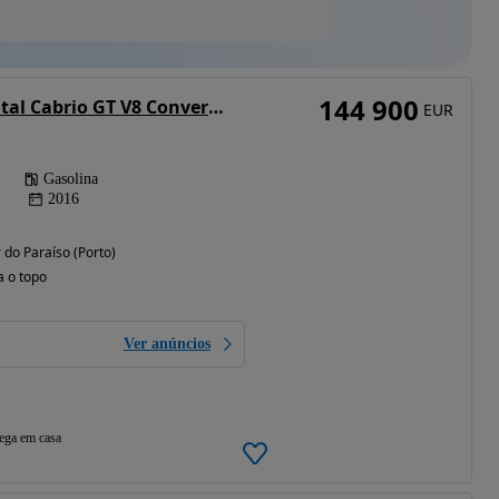
144 900
Bentley Continental Cabrio GT V8 Convertible
EUR
Gasolina
2016
do Paraíso (Porto)
a o topo
Ver anúncios
ega em casa