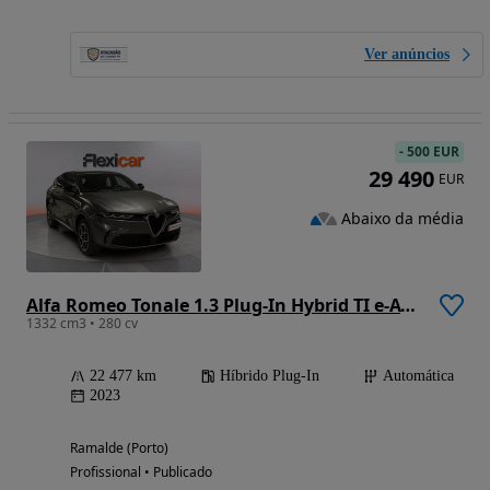
Ver anúncios
-
500 EUR
29 490
EUR
Abaixo da média
Alfa Romeo Tonale 1.3 Plug-In Hybrid TI e-AWD
1332 cm3 • 280 cv
22 477 km
Híbrido Plug-In
Automática
2023
Ramalde (Porto)
Profissional • Publicado