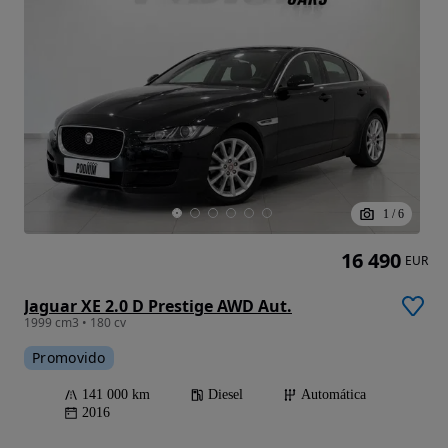
1
/
6
16 490
EUR
Jaguar XE 2.0 D Prestige AWD Aut.
1999 cm3 • 180 cv
Promovido
141 000 km
Diesel
Automática
2016