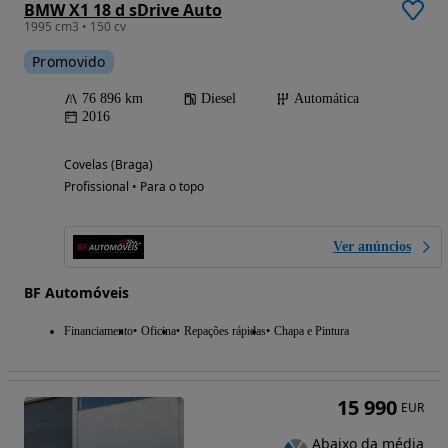
BMW X1 18 d sDrive Auto
1995 cm3 • 150 cv
Promovido
76 896 km
Diesel
Automática
2016
Covelas (Braga)
Profissional • Para o topo
Ver anúncios
BF Automóveis
Financiamento
Oficina
Repações rápidas
Chapa e Pintura
15 990
EUR
Abaixo da média