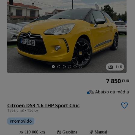
1
/
6
7 850
EUR
Abaixo da média
Citroën DS3 1.6 THP Sport Chic
1598 cm3 • 156 cv
Promovido
119 000 km
Gasolina
Manual