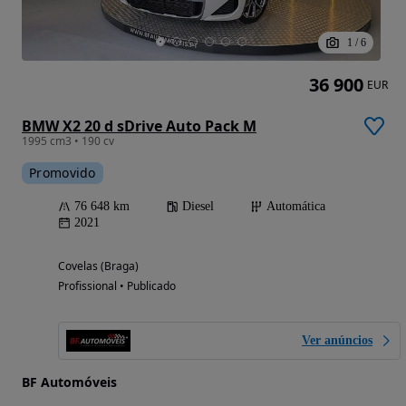
1
/
6
36 900
EUR
BMW X2 20 d sDrive Auto Pack M
1995 cm3 • 190 cv
Promovido
76 648 km
Diesel
Automática
2021
Covelas (Braga)
Profissional • Publicado
Ver anúncios
BF Automóveis