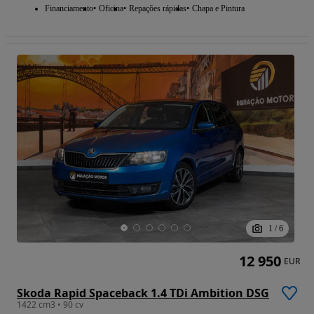
Financiamento
Oficina
Repações rápidas
Chapa e Pintura
1
/
6
12 950
EUR
Skoda Rapid Spaceback 1.4 TDi Ambition DSG
1422 cm3 • 90 cv