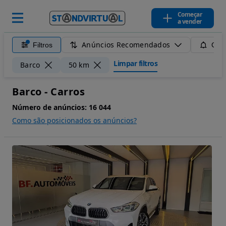
Começar
a vender
Anúncios Recomendados
Filtros
Guar
Limpar filtros
Barco
50 km
Barco - Carros
Número de anúncios:
16 044
Como são posicionados os anúncios?