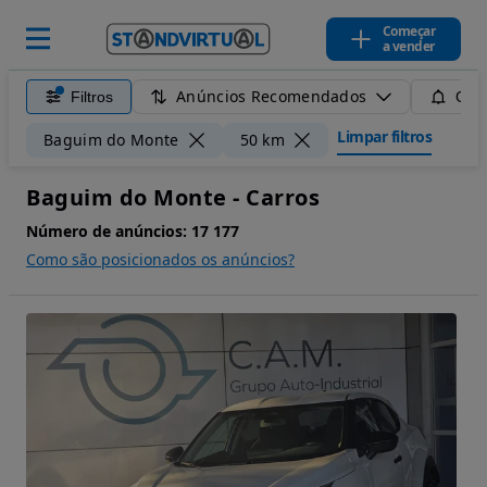
Começar
a vender
Anúncios Recomendados
Filtros
Guar
Limpar filtros
Baguim do Monte
50 km
Baguim do Monte - Carros
Número de anúncios:
17 177
Como são posicionados os anúncios?