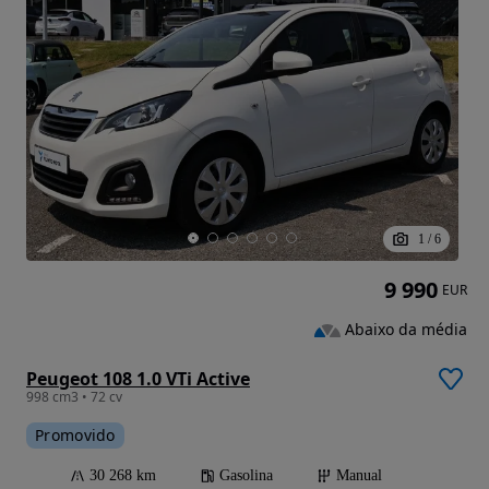
1
/
6
9 990
EUR
Abaixo da média
Peugeot 108 1.0 VTi Active
998 cm3 • 72 cv
Promovido
30 268 km
Gasolina
Manual