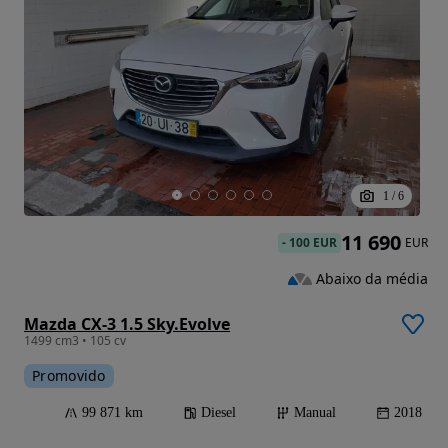
1
/
6
11 690
-
100 EUR
EUR
Abaixo da média
Mazda CX-3 1.5 Sky.Evolve
1499 cm3 • 105 cv
Promovido
99 871 km
Diesel
Manual
2018