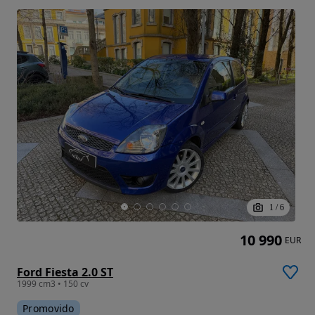
1
/
6
10 990
EUR
Ford Fiesta 2.0 ST
1999 cm3 • 150 cv
Promovido