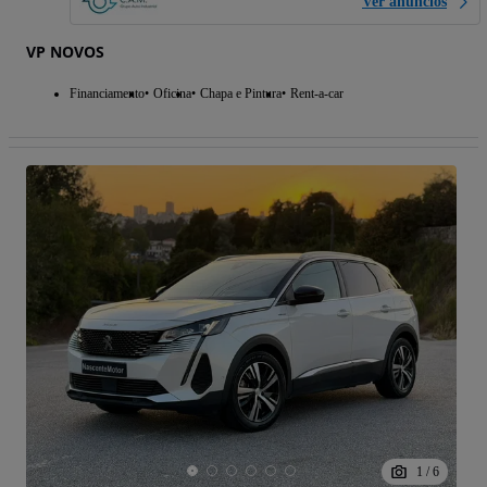
Ver anúncios
VP NOVOS
Financiamento
Oficina
Chapa e Pintura
Rent-a-car
1
/
6