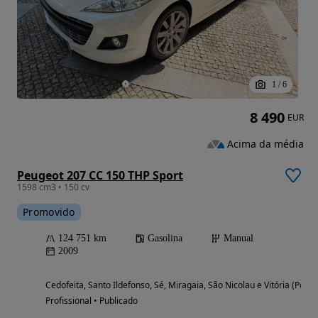
1
/
6
8 490
EUR
Acima da média
Peugeot 207 CC 150 THP Sport
1598 cm3 • 150 cv
Promovido
124 751 km
Gasolina
Manual
2009
Cedofeita, Santo Ildefonso, Sé, Miragaia, São Nicolau e Vitória (Porto
Profissional • Publicado