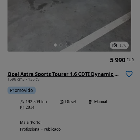
1
/
6
5 990
EUR
Opel Astra Sports Tourer 1.6 CDTI Dynamic S/S
1598 cm3 • 136 cv
Promovido
192 509 km
Diesel
Manual
2014
Maia (Porto)
Profissional • Publicado