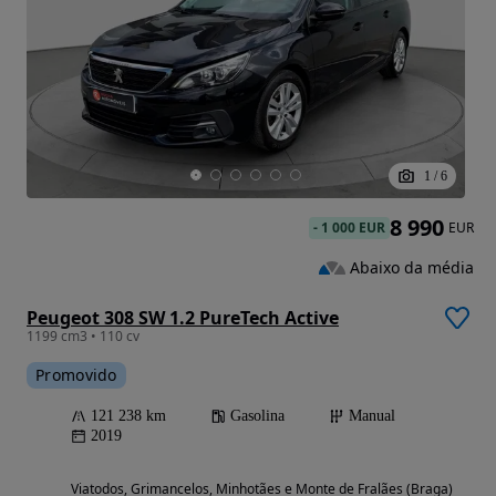
1
/
6
8 990
-
1 000 EUR
EUR
Abaixo da média
Peugeot 308 SW 1.2 PureTech Active
1199 cm3 • 110 cv
Promovido
121 238 km
Gasolina
Manual
2019
Viatodos, Grimancelos, Minhotães e Monte de Fralães (Braga)