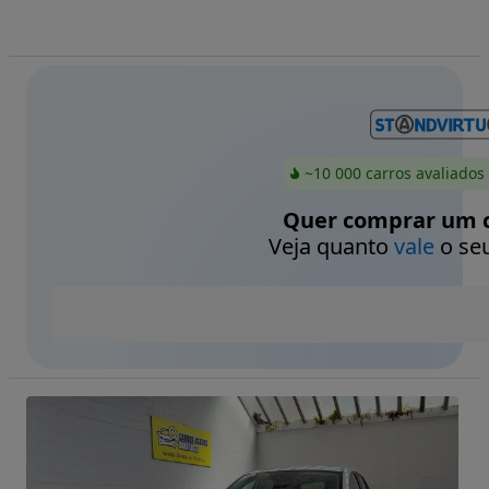
~10 000 carros avaliados
Quer comprar um c
Veja quanto
vale
o seu