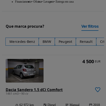
Financiamento
Oficina
Lavagem
Entrega em casa
Que marca procura?
Ver filtros
Mercedes-Benz
BMW
Peugeot
Renault
Cit
4 500
EUR
Dacia Sandero 1.5 dCi Comfort
1461 cm3 • 90 cv
62 972 km
Diesel
Manual
2018