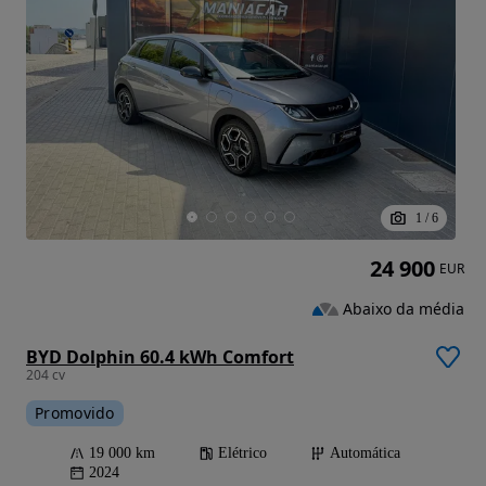
1
/
6
24 900
EUR
Abaixo da média
BYD Dolphin 60.4 kWh Comfort
204 cv
Promovido
19 000 km
Elétrico
Automática
2024