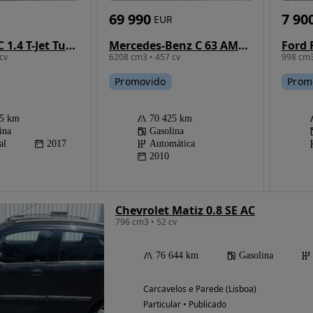
7 90
69 990
EUR
Abarth 595C 1.4 T-Jet Turismo
Mercedes-Benz C 63 AMG Standard
998 cm3
cv
6208 cm3 • 457 cv
Prom
Promovido
45 km
70 425 km
ina
Gasolina
al
2017
Automática
2010
Chevrolet Matiz 0.8 SE AC
796 cm3 • 52 cv
76 644 km
Gasolina
Carcavelos e Parede (Lisboa)
Particular • Publicado