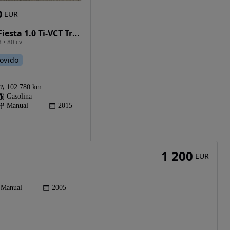
0
EUR
Ford Fiesta 1.0 Ti-VCT Trend
 • 80 cv
ovido
102 780 km
Gasolina
Manual
2015
1 200
EUR
Manual
2005