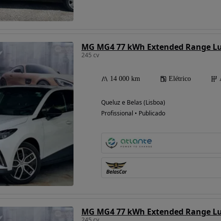
Possibilidade de
MG MG4 77 kWh Extended Range L
financiamento
245 cv
14 000 km
Elétrico
Queluz e Belas (Lisboa)
Profissional • Publicado
MG MG4 77 kWh Extended Range L
245 cv