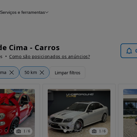
Serviços e ferramentas
Financiamento
Avaliar o meu carro
iamento
Serviço de check-up
Histórico do veículo
Notícias e artigos
de Cima - Carros
os
Como são posicionados os anúncios?
ima
50 km
Limpar filtros
1
/
6
1
/
6