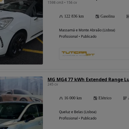
1598 cm3 • 156 cv
122 836 km
Gasolina
Massamá e Monte Abraão (Lisboa)
Profissional • Publicado
MG MG4 77 kWh Extended Range L
245 cv
16 000 km
Elétrico
Queluz e Belas (Lisboa)
Profissional • Publicado