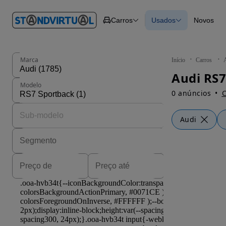
O nº 1
Carros
Usados
Novos
em
Carros
Carros
Comerciais
Todos os carros
Motos
Carros elétricos
Barcos
Carros com financ
Autocaravanas
Novos
Marca
Início
Carros
Pesados
Audi RS7
Modelo
0 anúncios
C
Audi