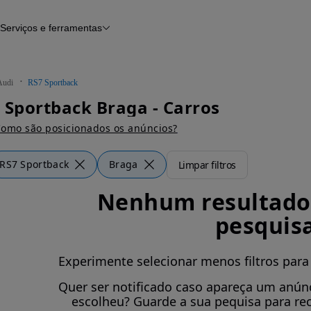
Serviços e ferramentas
Financiamento
Avaliar o meu carro
iamento
Serviço de check-up
Histórico do veículo
Audi
RS7 Sportback
Notícias e artigos
 Sportback Braga - Carros
omo são posicionados os anúncios?
RS7 Sportback
Braga
Limpar filtros
Nenhum resultado 
pesquis
Experimente selecionar menos filtros para
Quer ser notificado caso apareça um anúnc
escolheu? Guarde a sua pequisa para re