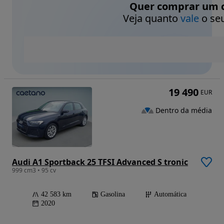
Quer comprar um c
Veja quanto
vale
o seu
19 490
EUR
Dentro da média
Audi A1 Sportback 25 TFSI Advanced S tronic
999 cm3 • 95 cv
42 583 km
Gasolina
Automática
2020