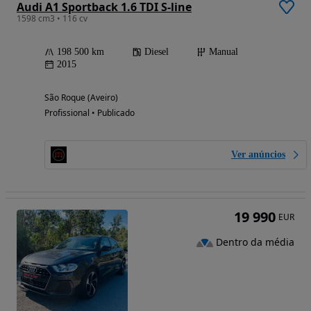
Audi A1 Sportback 1.6 TDI S-line
1598 cm3 • 116 cv
198 500 km
Diesel
Manual
2015
São Roque (Aveiro)
Profissional • Publicado
Ver anúncios
19 990
EUR
Dentro da média