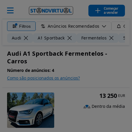
Começar
a vender
Anúncios Recomendados
Filtros
Guar
Audi
A1 Sportback
Fermentelos
50 
Audi A1 Sportback Fermentelos -
Carros
Número de anúncios:
4
Como são posicionados os anúncios?
13 250
EUR
Dentro da média