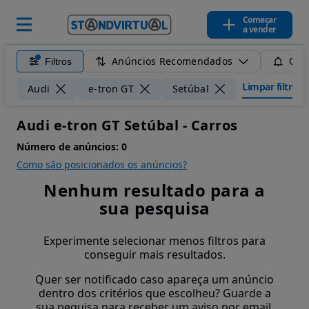
Começar
a vender
Anúncios Recomendados
Filtros
Guar
Limpar filtros
Audi
e-tron GT
Setúbal
Audi e-tron GT Setúbal - Carros
Número de anúncios:
0
Como são posicionados os anúncios?
Nenhum resultado para a
sua pesquisa
Experimente selecionar menos filtros para
conseguir mais resultados.
Quer ser notificado caso apareça um anúncio
dentro dos critérios que escolheu? Guarde a
sua pequisa para receber um aviso por email.