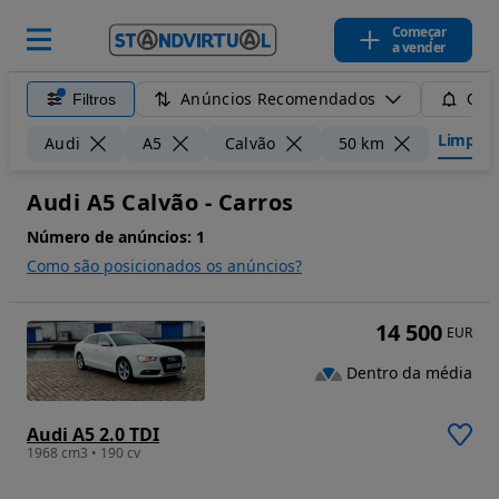
Começar
a vender
Anúncios Recomendados
Filtros
Guar
Limpar f
Audi
A5
Calvão
50 km
Audi A5 Calvão - Carros
Número de anúncios:
1
Como são posicionados os anúncios?
14 500
EUR
Dentro da média
Audi A5 2.0 TDI
1968 cm3 • 190 cv