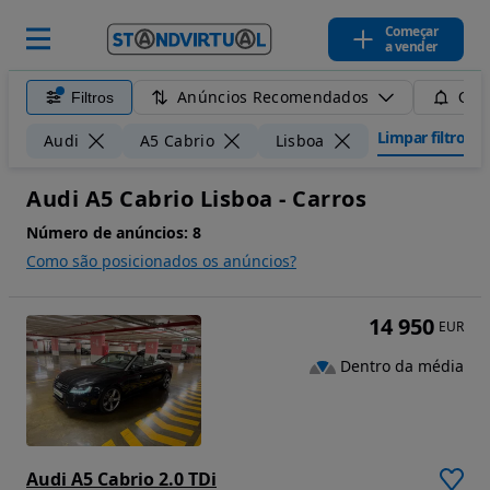
Começar
a vender
Anúncios Recomendados
Filtros
Guar
Limpar filtros
Audi
A5 Cabrio
Lisboa
Audi A5 Cabrio Lisboa - Carros
Número de anúncios:
8
Como são posicionados os anúncios?
14 950
EUR
Dentro da média
Audi A5 Cabrio 2.0 TDi