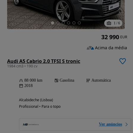
1
/
6
32 990
EUR
Acima da média
Audi A5 Cabrio 2.0 TFSI S tronic
1984 cm3 • 190 cv
88 000 km
Gasolina
Automática
2018
Alcabideche (Lisboa)
Profissional • Para o topo
Ver anúncios