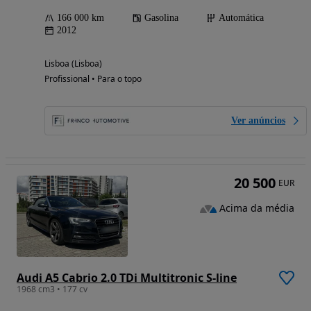
166 000 km
Gasolina
Automática
2012
Lisboa (Lisboa)
Profissional • Para o topo
Ver anúncios
20 500
EUR
Acima da média
Audi A5 Cabrio 2.0 TDi Multitronic S-line
1968 cm3 • 177 cv