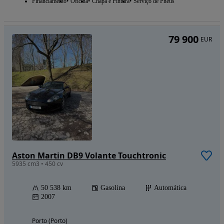
Financiamento
Oficina
Chapa e Pintura
Serviço de Pneus
79 900
EUR
Aston Martin DB9 Volante Touchtronic
5935 cm3 • 450 cv
50 538 km
Gasolina
Automática
2007
Porto (Porto)