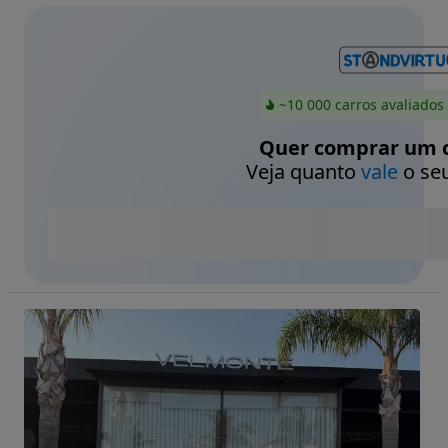
~10 000 carros avaliados
Quer comprar um c
Veja quanto
vale
o seu