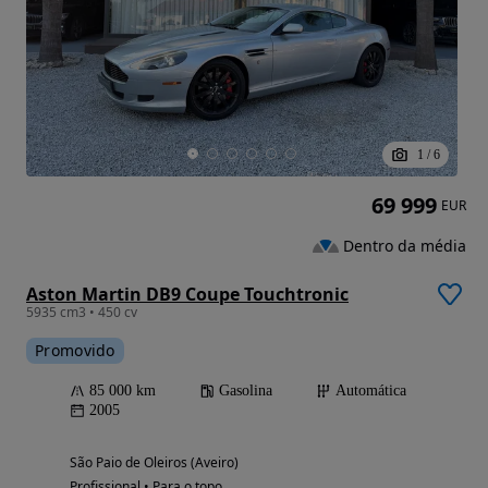
1
/
6
69 999
EUR
Dentro da média
Aston Martin DB9 Coupe Touchtronic
5935 cm3 • 450 cv
Promovido
85 000 km
Gasolina
Automática
2005
São Paio de Oleiros (Aveiro)
Profissional • Para o topo