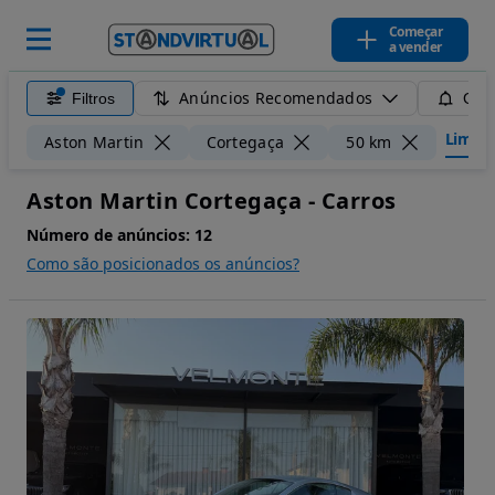
Começar
a vender
Anúncios Recomendados
Filtros
Guar
Limpar 
Aston Martin
Cortegaça
50 km
Aston Martin Cortegaça - Carros
Número de anúncios:
12
Como são posicionados os anúncios?