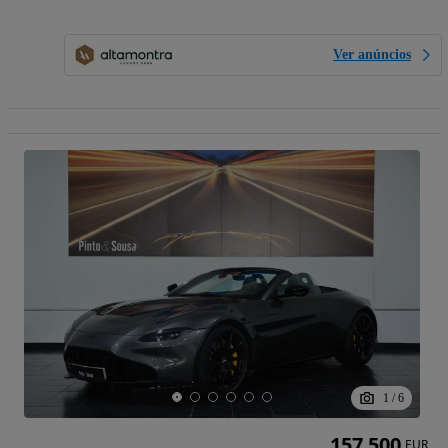
Ver anúncios
1
/
6
157 500
EUR