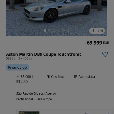
1
/
6
69 999
EUR
Aston Martin DB9 Coupe Touchtronic
5935 cm3 • 450 cv
Promovido
85 000 km
Gasolina
Automática
2005
São Paio de Oleiros (Aveiro)
Profissional • Para o topo