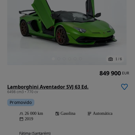
1
/
6
849 900
EUR
Lamborghini Aventador SVJ 63 Ed.
6498 cm3 • 770 cv
Promovido
26 000 km
Gasolina
Automática
2019
Fátima (Santarém)