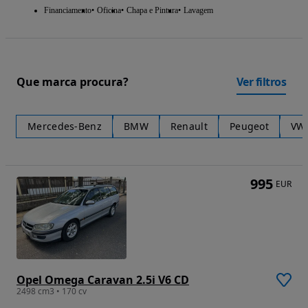
Financiamento
Oficina
Chapa e Pintura
Lavagem
Que marca procura?
Ver filtros
Mercedes-Benz
BMW
Renault
Peugeot
VW
995
EUR
Opel Omega Caravan 2.5i V6 CD
2498 cm3 • 170 cv