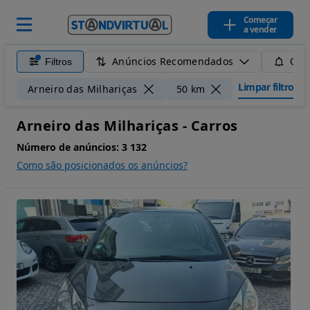
Começar
a vender
Anúncios Recomendados
Filtros
Guar
Limpar filtros
Arneiro das Milhariças
50 km
Arneiro das Milhariças - Carros
Número de anúncios:
3 132
Como são posicionados os anúncios?