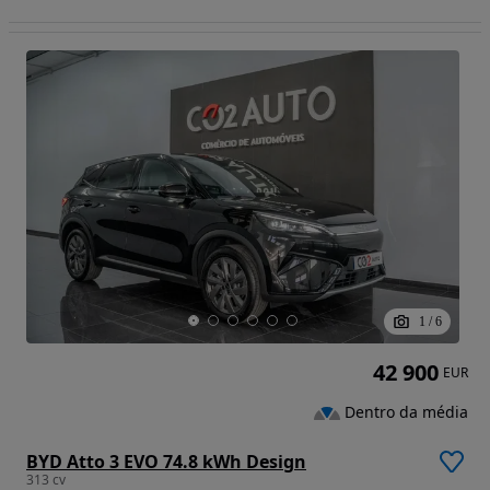
1
/
6
42 900
EUR
Dentro da média
BYD Atto 3 EVO 74.8 kWh Design
313 cv