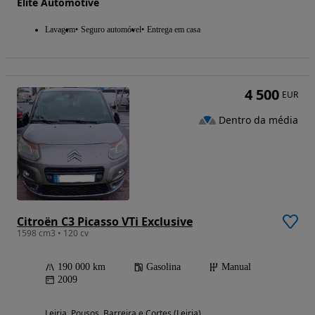
Elite Automotive
Lavagem
Seguro automóvel
Entrega em casa
4 500
EUR
Dentro da média
Citroën C3 Picasso VTi Exclusive
1598 cm3 • 120 cv
190 000 km
Gasolina
Manual
2009
Leiria, Pousos, Barreira e Cortes (Leiria)