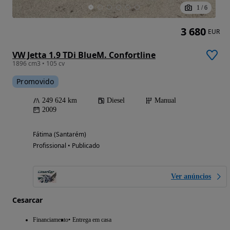
1
/
6
3 680
EUR
VW Jetta 1.9 TDi BlueM. Confortline
1896 cm3 • 105 cv
Promovido
249 624 km
Diesel
Manual
2009
Fátima (Santarém)
Profissional • Publicado
Ver anúncios
Cesarcar
Financiamento
Entrega em casa