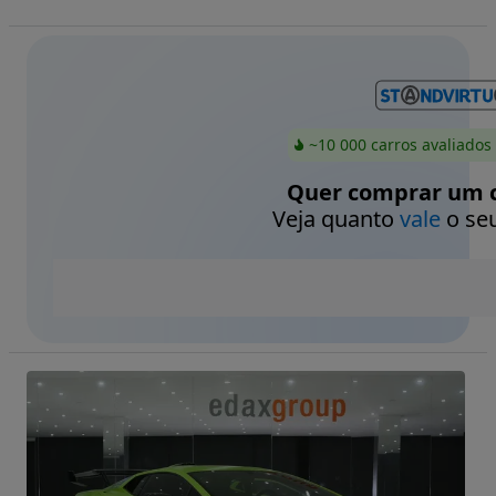
~10 000 carros avaliados
Quer comprar um c
Veja quanto
vale
o seu