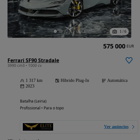
1
/
6
575 000
EUR
Ferrari SF90 Stradale
3990 cm3 • 1000 cv
1 317 km
Híbrido Plug-In
Automática
2023
Batalha (Leiria)
Profissional • Para o topo
Ver anúncios