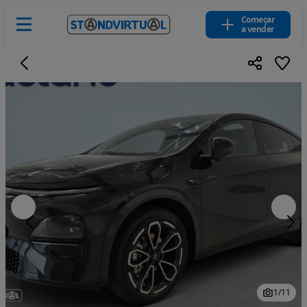
Começar
a vender
1
/
11