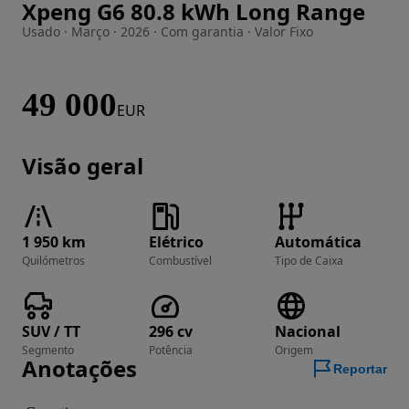
Xpeng G6 80.8 kWh Long Range
Imagem 1 de 11
Usado · Março · 2026 · Com garantia · Valor Fixo
49 000
EUR
Visão geral
1 950 km
Elétrico
Automática
Quilómetros
Combustível
Tipo de Caixa
SUV / TT
296 cv
Nacional
Segmento
Potência
Origem
Anotações
Reportar