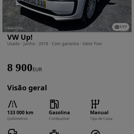
1
/
17
VW Up!
Imagem 1 de 17
Usado · Junho · 2018 · Com garantia · Valor Fixo
8 900
EUR
Visão geral
133 000 km
Gasolina
Manual
Quilómetros
Combustível
Tipo de Caixa