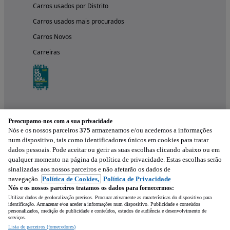
Carros usados por Distrito
Carros usados mais procurados
Carros Novos
Carreiras
Preocupamo-nos com a sua privacidade
Nós e os nossos parceiros
375
armazenamos e/ou acedemos a informações
num dispositivo, tais como identificadores únicos em cookies para tratar
dados pessoais. Pode aceitar ou gerir as suas escolhas clicando abaixo ou em
qualquer momento na página da política de privacidade. Estas escolhas serão
Experimenta a aplicação
sinalizadas aos nossos parceiros e não afetarão os dados de
navegação.
Política de Cookies,
Política de Privacidade
Nós e os nossos parceiros tratamos os dados para fornecermos:
Utilizar dados de geolocalização precisos. Procurar ativamente as características do dispositivo para
identificação. Armazenar e/ou aceder a informações num dispositivo. Publicidade e conteúdos
personalizados, medição de publicidade e conteúdos, estudos de audiência e desenvolvimento de
serviços.
Lista de parceiros (fornecedores)
Mensagem