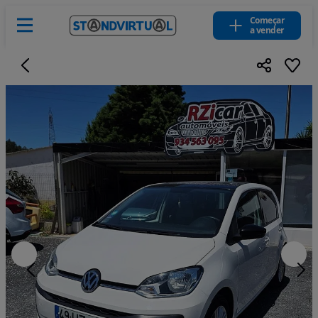
Começar
a vender