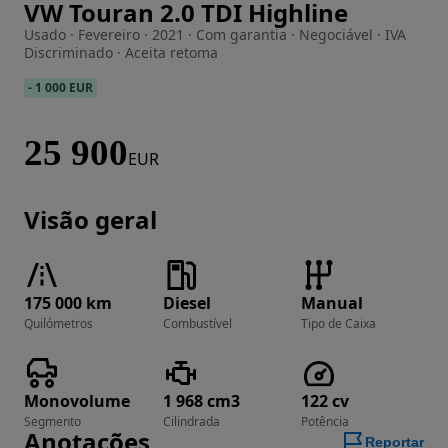
VW Touran 2.0 TDI Highline
Imagem 1 de 18
Usado · Fevereiro · 2021 · Com garantia · Negociável · IVA
Discriminado · Aceita retoma
-
1 000 EUR
25 900
EUR
Visão geral
175 000 km
Diesel
Manual
Quilómetros
Combustível
Tipo de Caixa
Monovolume
1 968 cm3
122 cv
Segmento
Cilindrada
Potência
Anotações
Reportar