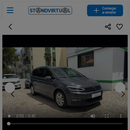
Começar
a vender