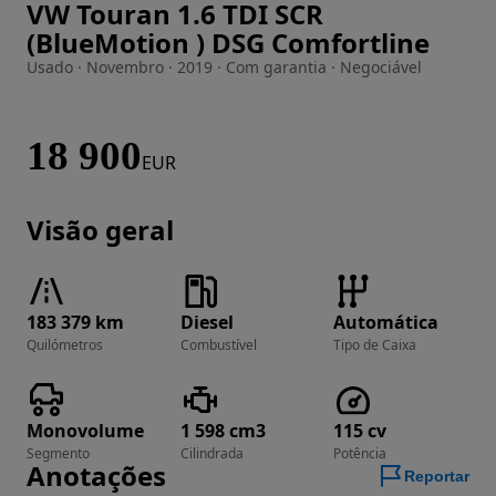
VW Touran 1.6 TDI SCR
Imagem 1 de 24
(BlueMotion ) DSG Comfortline
Usado · Novembro · 2019 · Com garantia · Negociável
18 900
EUR
Visão geral
183 379 km
Diesel
Automática
Quilómetros
Combustível
Tipo de Caixa
Monovolume
1 598 cm3
115 cv
Segmento
Cilindrada
Potência
Anotações
Reportar