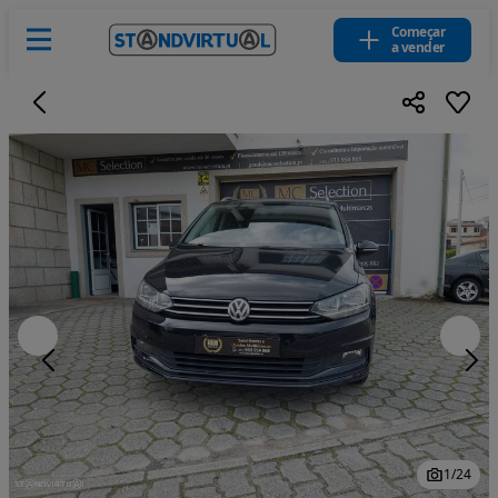
Começar
a vender
1
/
24